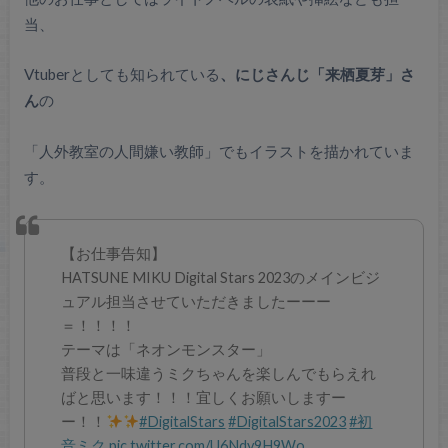
当、
Vtuberとしても知られている
、にじさんじ「来栖夏芽」さ
ん
の
「人外教室の人間嫌い教師」でもイラストを描かれていま
す。
【お仕事告知】
HATSUNE MIKU Digital Stars 2023のメインビジ
ュアル担当させていただきましたーーー
＝！！！！
テーマは「ネオンモンスター」
普段と一味違うミクちゃんを楽しんでもらえれ
ばと思います！！！宜しくお願いしますー
ー！！
#DigitalStars
#DigitalStars2023
#初
音ミク
pic.twitter.com/U6Ndy9H9Wo