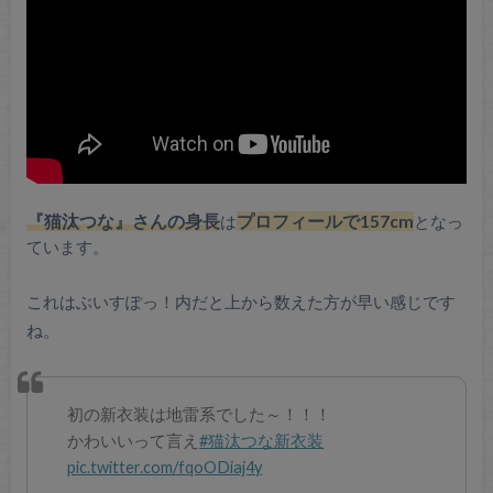
『猫汰つな』さんの身長
は
プロフィールで157cm
となっ
ています。
これはぶいすぽっ！内だと上から数えた方が早い感じです
ね。
初の新衣装は地雷系でした～！！！
かわいいって言え
#猫汰つな新衣装
pic.twitter.com/fqoODiaj4y