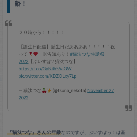
齢！
２０時から！！！！！
【誕生日配信】誕生日だああああ！！！！！祝
って
※告知あり！
#猫汰つな生誕祭
2022
【ぶいすぽ / 猫汰つな】
https://t.co/GyN4b55aGW
pic.twitter.com/KDZOLxy7Lp
— 猫汰つな
(@tsuna_nekota)
November 27,
2022
『猫汰つな』さんの年齢
なのですが、ぶいすぽっ！は基