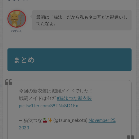
最初は「猫汰」だから私もネコ耳だと勘違いし
てたなぁ。
ねずみん
まとめ
今回の新衣装は戦闘メイドでした！
戦闘メイドはｲｲｿﾞ
#猫汰つな新衣装
pic.twitter.com/89TNu8D1Ex
— 猫汰つな
(@tsuna_nekota)
November 25,
2023