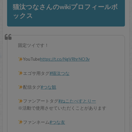
猫汰つなさんのwikiプロフィールボ
ックス
固定ツイです！
YouTube
https://t.co/NgVRhrNO3v
エゴサ用タグ
#猫汰つな
配信タグ
#つな観
ファンアートタグ
#ねこたぺすとりー
※活動で使用させていただくことがあります
ファンネーム
#つな友