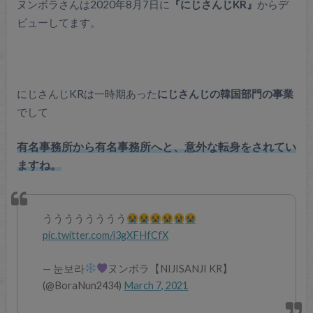
ヌンボラさんは2020年8月7日に
『にじさんじKR』
からデ
ビューしてます。
にじさんじKRは一時期あった
にじさんじの韓国部門の事業
でして
有名事務所から有名事務所へと、意外な転身をされてい
ますね。
うううううううう
pic.twitter.com/i3gXFHfCfX
— 눈보라
ヌンボラ【NIJISANJI KR】
(@BoraNun2434)
March 7, 2021