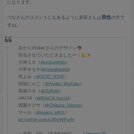
になります。
つなさんのコメントにもあるように泉彩さんは
男性
の方で
すね。
左からVtuberさんのデザイン
担当させていただきましたー！
大神ミオ（
@ookamimio
）
斗和キセキ(
@towakisekiv
)
現よみ（
@GOD_YOMI
）
招福にゃこ（
@Nyako_Shofuku
）
尾塚ロキ（
@OzRoki
）
HACHI（
@8HaChi_hacchi
）
西園チグサ（
@Chigusa_24zono
）
マール（
@maaru_witch
）
pic.twitter.com/o3thrWPwfh
— 泉彩 SAI IZUMI (@AC______)
January 31,