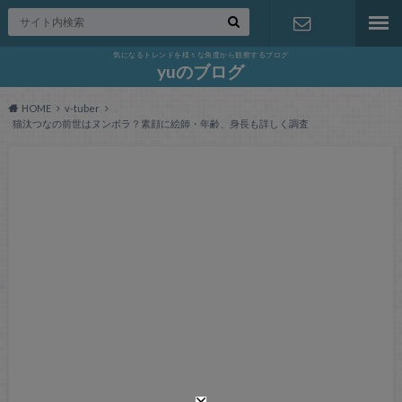
気になるトレンドを様々な角度から観察するブログ
お問い合わ
yuのブログ
HOME
v-tuber
せ
猫汰つなの前世はヌンボラ？素顔に絵師・年齢、身長も詳しく調査