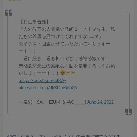
【お仕事告知】
『人外教室の人間嫌い教師２ ヒトマ先生、私
たちの希望を見つけてくれますか……？』
のイラスト担当させていただいておりますー
ー！！！
一巻に続き二巻も担当できて感謝感激です！
来栖夏芽先生の素敵なお話を是非よろしくお願
いしますーー！！！
https://t.co/rKu5RulKAy
pic.twitter.com/4kXDbKmbX5
— 泉彩 SAI IZUMI (@AC______)
June 24, 2022
他のお仕事としてはライトノベルの表紙や挿絵なども担