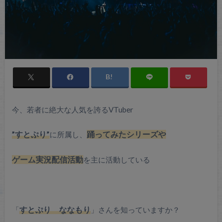
今、若者に絶大な人気を誇るVTuber
”すとぷり”
に所属し、
踊ってみたシリーズや
ゲーム実況配信
活動
を主に活動している
「
すとぷり ななもり
」さんを知っていますか？