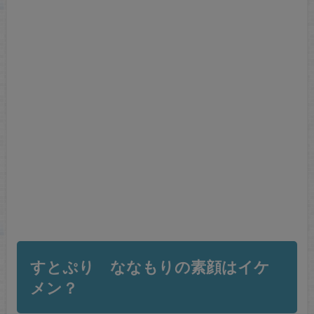
すとぷり ななもりの素顔はイケ
メン？