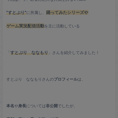
”すとぷり”
に所属し、
踊ってみたシリーズや
ゲーム実況配信
活動
を主に活動している
「
すとぷり ななもり
」さんを紹介してみました！
すとぷり ななもりさんの
プロフィール
は、
本名
や
身長
については
非公開
でしたが、