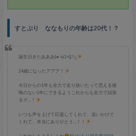
すとぷり ななもり
の年齢は20代！？
誕生日きたあああ(● ˃̶͈̀ロ˂̶͈́)੭ꠥ
24歳になったアアア！
今日からの1年も全力で走り抜いたって思える後
悔のない1年にできるようこれからも全力で頑張
るぞ…！
いつも声を上げて応援してくれて、追いかけて
くれて、本当にありがとう…！！
これからもよろしくね
#ななもり誕生祭2019