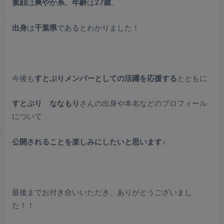
素顔
は
爽やか系、年齢
は
27歳
、
出身
は
千葉県
であるとわかりました！
今後も
すとぷりメンバーとしての活躍を応援する
とともに
すとぷり ななもり
さんの出身や本名などのプロフィール
について
公開されることを楽しみにしたいと思います♪
最後までお付き合いいただき、ありがとうございまし
た！！