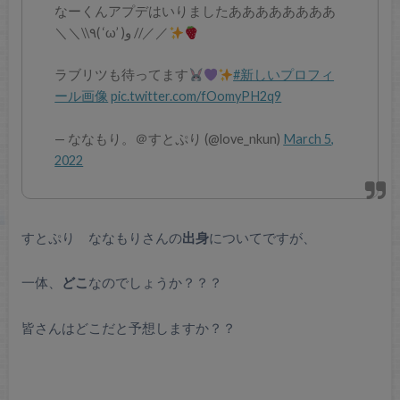
なーくんアプデはいりましたああああああああ
＼＼\\٩( ‘ω’ )و //／／
ラブリツも待ってます
#新しいプロフィ
ール画像
pic.twitter.com/fOomyPH2q9
— ななもり。＠すとぷり (@love_nkun)
March 5,
2022
すとぷり ななもりさんの
出身
についてですが、
一体、
どこ
なのでしょうか？？？
皆さんはどこだと予想しますか？？