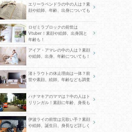
エリーラペンドラの中の人は？素
顔や絵師、年齢、出身についても
ロゼミラブロックの前世は
Vtuber！素顔や絵師、出身国と
年齢も！
アイア・アマレの中の人は？素顔
や絵師、出身、年齢についても！
渚トラウトの休止理由は一体？前
世や素顔、絵師、年齢なども調査
ハナマキアのママは？中の人はト
リリンガル！素顔に年齢、身長も
伊波ライの前世は元歌い手？素顔
や絵師、誕生日、身長など詳しく