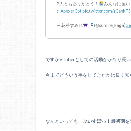
2人ともありがとう！
みんな応援い
@ApexerCpt
pic.twitter.com/zCahkF
— 花芽すみれ
(@sumire_kaga)
Se
ですがVTuberとしての活動がかなり長
今までどういう事をしてきたかは良く知
なんといっても、
ぶいすぽっ！最初期を