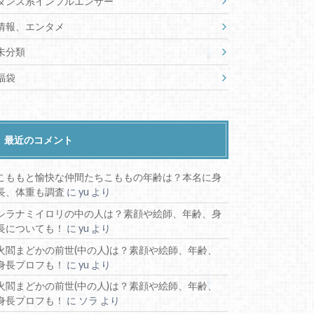
ダンス系インフルエンサー
情報、エンタメ
未分類
福袋
最近のコメント
こももと愉快な仲間たちこももの年齢は？本名に身
長、体重も調査
に
yu
より
シラナミイロリの中の人は？素顔や絵師、年齢、身
長についても！
に
yu
より
火閻まどかの前世(中の人)は？素顔や絵師、年齢、
身長プロフも！
に
yu
より
火閻まどかの前世(中の人)は？素顔や絵師、年齢、
身長プロフも！
に
ソラ
より