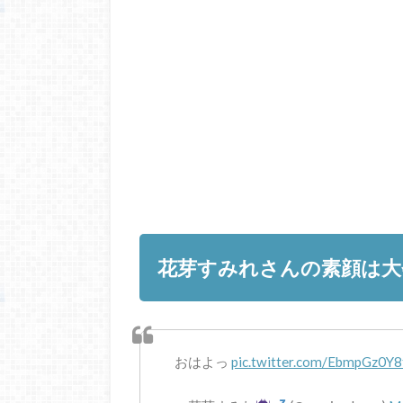
花芽すみれさんの素顔は大
おはよっ
pic.twitter.com/EbmpGz0Y8