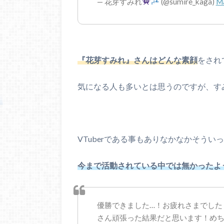
— 花芽すみれ
(@sumire_kaga)
Ma
『花芽すみれ』さんはどんな素顔
をされ
気になる人も多いとは思うのですが、す
VTuberである事もありなかなかそうい
今まで活動されている中では無かったよ
優勝できました…！お疲れさまでした
さん頑張った結果だと思います！め