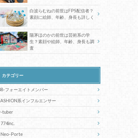
白波らむねの前世はFPS配信者？
素顔に絵師、年齢、身長も詳しく
陽茅ほのかの前世は芸術系の学
生？素顔や絵師、年齢、身長も調
査
カテゴリー
48-フォーエイトメンバー
FASHION系インフルエンサー
v-tuber
774inc.
Neo-Porte