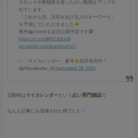
タロットや数秘術を使った占い動画をアップさ
れています。
「これから先、注目をあびる人のキーワード」
を予測していただきました
番外編のnoteも近日公開予定です
https://t.co/U8PELRZuG6
pic.twitter.com/AzeKtoxFoO
— 「マイカレンダー」夏号
好評発売中！
(@Mycalendar_st)
September 28, 2020
活動時は
マイカレンダー
という
占い専門雑誌
で
なんと記事にも登場された程でした！