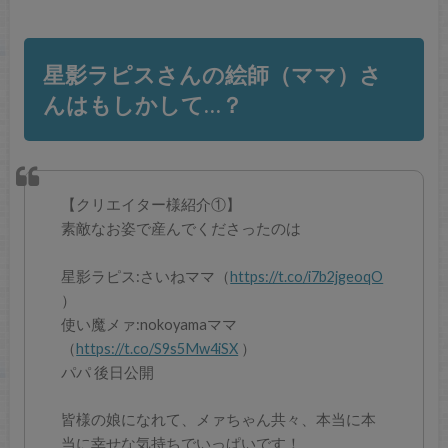
星影ラピスさんの絵師（ママ）さ
んはもしかして…？
【クリエイター様紹介①】
素敵なお姿で産んでくださったのは
星影ラピス:さいねママ（
https://t.co/i7b2jgeoqO
）
使い魔メァ:nokoyamaママ
（
https://t.co/S9s5Mw4iSX
）
パパ 後日公開
皆様の娘になれて、メァちゃん共々、本当に本
当に幸せな気持ちでいっぱいです！