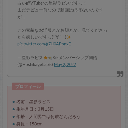
占い師VTuberの星影ラピスですっ！
まだデビュー前なので動画はほぼないのです
が…
この素敵なお洋服とかお顔とか、見てくださっ
たら嬉しいですっ(*´∀｀*)
pic.twitter.com/g7H0APbnxE
— 星影ラピス
8/5メンバーシップ開始
(@HoshikageLapis)
May 2, 2022
プロフィール
名前：星影ラピス
生年月日：3月15日
年齢：人間界では何歳なんだろう
身長：158cm