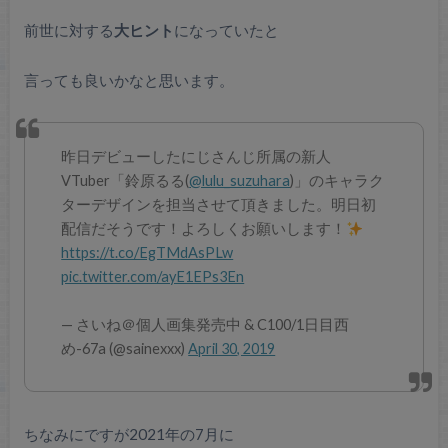
前世に対する
大ヒント
になっていたと
言っても良いかなと思います。
昨日デビューしたにじさんじ所属の新人
VTuber「鈴原るる(
@lulu_suzuhara
)」のキャラク
ターデザインを担当させて頂きました。明日初
配信だそうです！よろしくお願いします！
https://t.co/EgTMdAsPLw
pic.twitter.com/ayE1EPs3En
— さいね＠個人画集発売中 & C100/1日目西
め-67a (@sainexxx)
April 30, 2019
ちなみにですが2021年の7月に