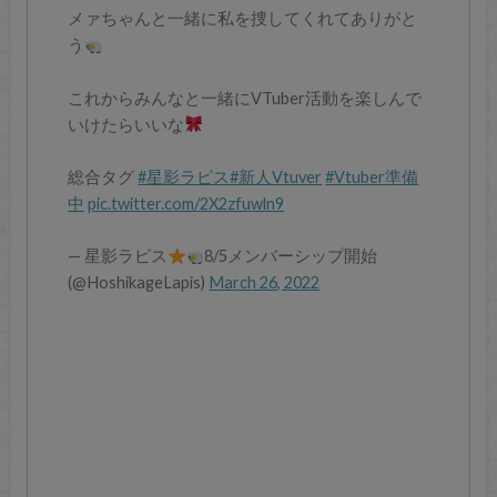
メァちゃんと一緒に私を捜してくれてありがと
う
これからみんなと一緒にVTuber活動を楽しんで
いけたらいいな
総合タグ
#星影ラピス
#新人Vtuver
#Vtuber準備
中
pic.twitter.com/2X2zfuwln9
— 星影ラピス
8/5メンバーシップ開始
(@HoshikageLapis)
March 26, 2022