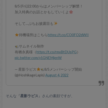
8/5 (Fri.)22:00からはメンバーシップ解禁！
加入特典のお話とかもしていくよ
そして…ぷちお披露目も
待機場所はこちら
https://t.co/CO0FO2dWII
サムネイル制作
有栖永真様（
https://t.co/rmxBtDUsPG
）
pic.twitter.com/y1GNEMjenW
— 星影ラピス
8/5メンバーシップ開始
(@HoshikageLapis)
August 4, 2022
そんな『
星影ラピス
』さんの素顔ですが、