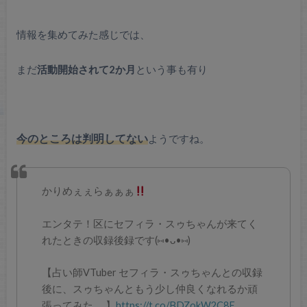
情報を集めてみた感じでは、
まだ
活動開始されて2か月
という事も有り
今のところは判明してない
ようですね。
かりめぇぇらぁぁぁ
エンタテ！区にセフィラ・スゥちゃんが来てく
れたときの収録後録です(⑅•ᴗ•⑅)
【占い師VTuber セフィラ・スゥちゃんとの収録
後に、スゥちゃんともう少し仲良くなれるか頑
張ってみた。 】
https://t.co/BDZokW2C8E