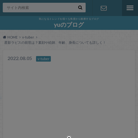
気になるトレンドを様々な角度から観察するブログ
お問い合わ
yuのブログ
HOME
v-tuber
せ
星影ラピスの前世は？素顔や絵師、年齢、身長についても詳しく！
2022.08.05
v-tuber