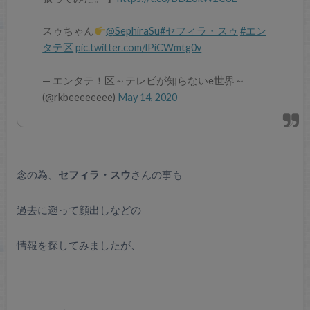
スゥちゃん
@SephiraSu
#セフィラ・スゥ
#エン
タテ区
pic.twitter.com/lPiCWmtg0v
— エンタテ！区～テレビが知らないe世界～
(@rkbeeeeeeee)
May 14, 2020
念の為、
セフィラ・スウ
さんの事も
過去に遡って顔出しなどの
情報を探してみましたが、