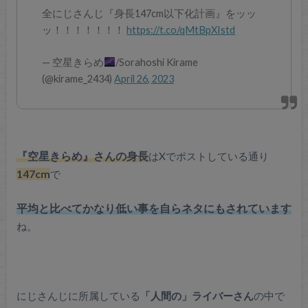
全にじさんじ『身長147cm以下化計画』をッッ
ッ！！！！！！！
https://t.co/qMtBpXIstd
— 空星きらめ
/Sorahoshi Kirame
(@kirame_2434)
April 26, 2023
『空星きらめ』さんの身長
はXでポストしている通り
147cm
で
平均と比べてかなり低い事を自らネタにもされています
ね。
にじさんじに所属している
「人間の」ライバーさん
の中で