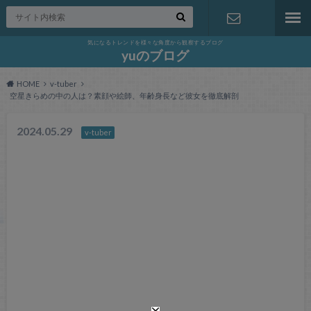
気になるトレンドを様々な角度から観察するブログ
お問い合わ
yuのブログ
HOME
v-tuber
せ
空星きらめの中の人は？素顔や絵師、年齢身長など彼女を徹底解剖
2024.05.29
v-tuber