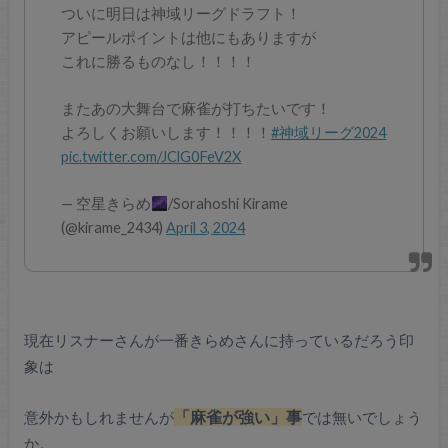
ついに明日は神域リーグドラフト！
アピールポイントは他にもありますが
これに勝るものなし！！！！
またあの大舞台で麻雀が打ちたいです！
よろしくお願いします！！！！
#神域リーグ2024
pic.twitter.com/JClG0FeV2X
— 空星きらめ
/Sorahoshi Kirame
(@kirame_2434)
April 3, 2024
現在リスナーさんが一番きらめさんに持っているだろう印
象は
意外かもしれませんが
「麻雀が強い」事
では無いでしょう
か。