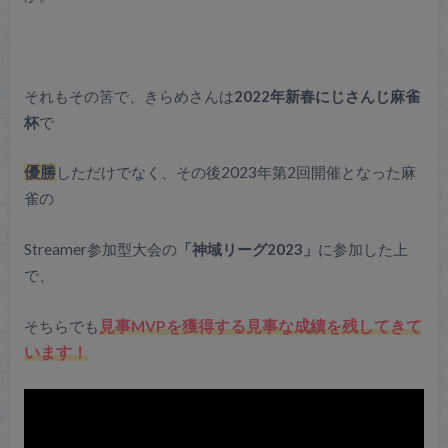
それもその筈で、きらめさんは
2022年新春にじさんじ麻雀
杯
で
優勝
しただけでなく、その後2023年第2回開催となった麻
雀の
Streamer参加型大会の
「神域リーグ2023」
に参加した上
で、
そちらでも
見事MVPを獲得する見事な成績を残してきて
います！