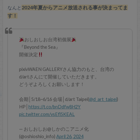
なんと
2024年夏からアニメ放送される事が決まってま
す！
おしおしお台湾初個展
『Beyond the Sea』
開催決定
pixivWAEN GALLERYさん協力のもと、台湾の
d/artさんにて開催していただきます。
どうぞよろしくお願いします！
会期│5/18~6/16 会場│d/art Taipei(
@d_art_taipei
)
HP│
https://t.co/bnDdfw8H2Y
pic.twitter.com/vsEfl5KEAL
— おしおしお@しかのこアニメ化
(@oshioshio_info)
April 26, 2024