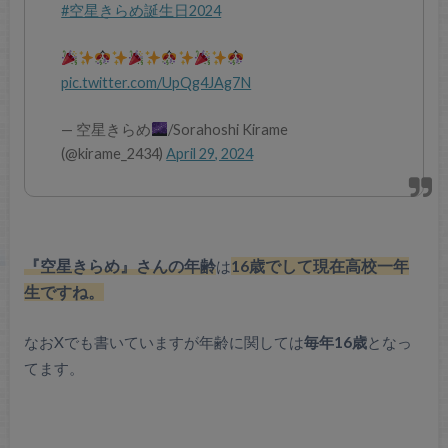
#空星きらめ誕生日2024
pic.twitter.com/UpQg4JAg7N
— 空星きらめ
/Sorahoshi Kirame
(@kirame_2434)
April 29, 2024
『空星きらめ』さんの年齢
は
16歳でして現在高校一年
生ですね。
なおXでも書いていますが年齢に関しては
毎年16歳
となっ
てます。