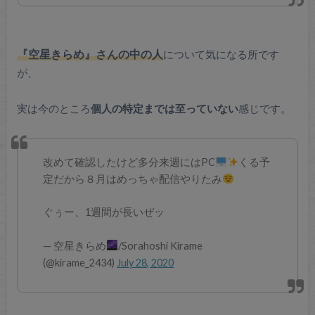
『空星きらめ』さんの中の人
について気になる所です
が、
実は今のところ
個人の特定までは至っていない
感じです。
改めて確認したけど多分来週にはPC
くる予
定だから８月はめっちゃ配信やりたみ
ぐぅー、1週間が長いぜッ
— 空星きらめ
/Sorahoshi Kirame
(@kirame_2434)
July 28, 2020