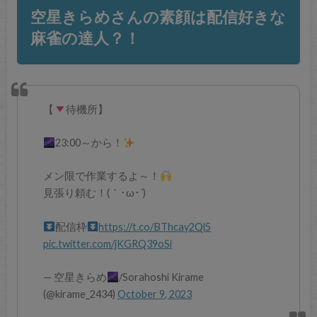
空星きらめさんの素顔は配信好きな
麻雀の達人？！
【
待機所】
23:00～から！
メン限で作業するよ～！
見張り頼む！(｀･ω･´)ゞ
配信枠
https://t.co/BThcay2Ql5
pic.twitter.com/jKGRQ39oSi
— 空星きらめ
/Sorahoshi Kirame
(@kirame_2434)
October 9, 2023