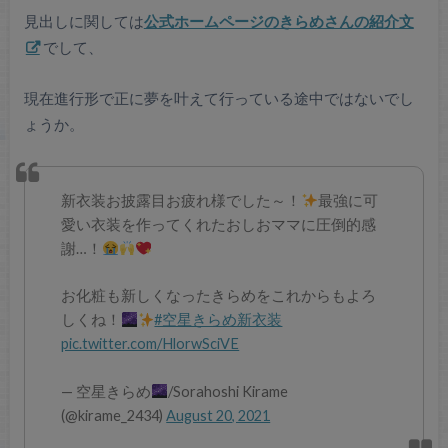
見出しに関しては
公式ホームページのきらめさんの紹介文
でして、
現在進行形で正に夢を叶えて行っている途中ではないでし
ょうか。
新衣装お披露目お疲れ様でした～！
最強に可
愛い衣装を作ってくれたおしおママに圧倒的感
謝…！
お化粧も新しくなったきらめをこれからもよろ
しくね！
#空星きらめ新衣装
pic.twitter.com/HlorwSciVE
— 空星きらめ
/Sorahoshi Kirame
(@kirame_2434)
August 20, 2021