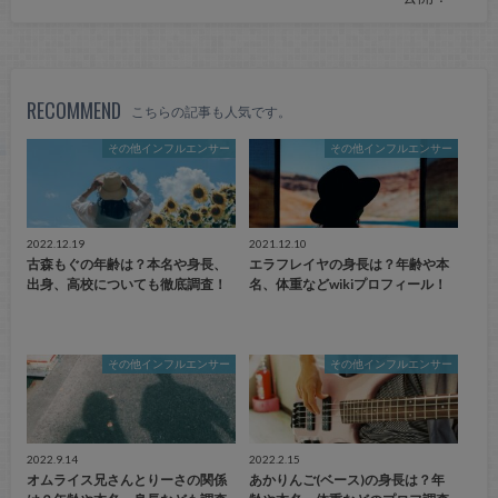
RECOMMEND
こちらの記事も人気です。
その他インフルエンサー
その他インフルエンサー
2022.12.19
2021.12.10
古森もぐの年齢は？本名や身長、
エラフレイヤの身長は？年齢や本
出身、高校についても徹底調査！
名、体重などwikiプロフィール！
その他インフルエンサー
その他インフルエンサー
2022.9.14
2022.2.15
オムライス兄さんとりーさの関係
あかりんご(ベース)の身長は？年