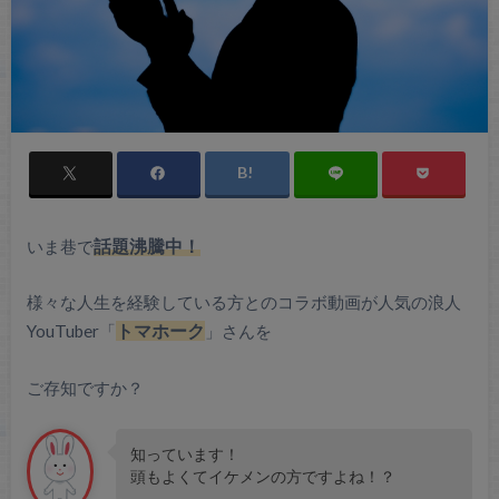
いま巷で
話題沸騰中！
様々な人生を経験している方とのコラボ動画が人気の浪人
YouTuber「
トマホーク
」さんを
ご存知ですか？
知っています！
頭もよくてイケメンの方ですよね！？