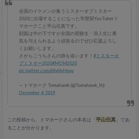
全国のイケメンが集うミスターオブミスター
2020に出場することになった学歴厨YouTuberト
マホークこと平山任真です。
顔面は中の下ですが全国の受験生・浪人生に勇
気を与えられるよう頑張るのでぜひ応援よろし
くお願いします。
さがらごうちさんの跡を追います！
#ミスターオ
ブミスター2020
#MOM2020
pic.twitter.com/dXyldyHqyq
— トマホーク Tomahawk (@Tomahawk_th)
December 4, 2019
この投稿から、トマホークさんの本名は「
平山任真
」であ
ることが分かります。