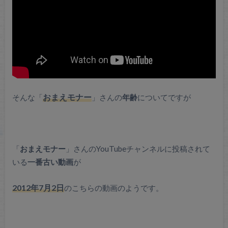
そんな「
おまえモナー
」さんの
年齢
についてですが
「
おまえモナー
」さんのYouTubeチャンネルに投稿されて
いる
一番古い動画
が
2012年7月2日
のこちらの動画のようです。