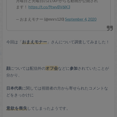
月曜日と火曜日の21:00~からも動画が公開され
ます！
https://t.co/9twvBV6iK3
— おまえモナー (@mnrs120)
September 4, 2020
今回は「
おまえモナー
」さんについて調査してみました！
顔
については配信外の
オフ会
などに
参加
されていたことが
分かり、
日本代表
に関しては視聴者の方から寄せられたコメントな
どをきっかけに
意欲を喪失
してしまったようです。