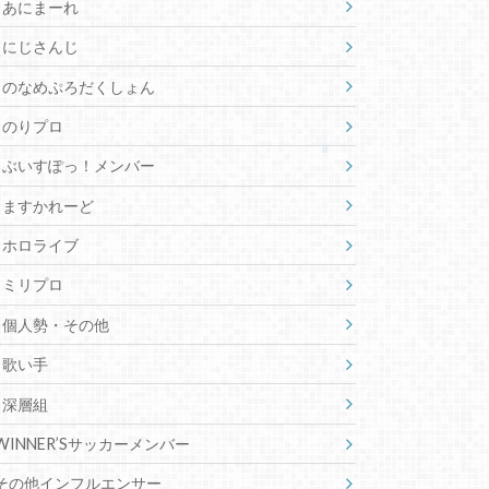
あにまーれ
にじさんじ
のなめぷろだくしょん
のりプロ
ぶいすぽっ！メンバー
ますかれーど
ホロライブ
ミリプロ
個人勢・その他
歌い手
深層組
WINNER’Sサッカーメンバー
その他インフルエンサー