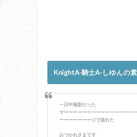
KnightA-騎士A-しゆん
一日中撮影だった
マーーーーーーーーーーーーーーー
ーーーーーーージで疲れた
おつかれさまです