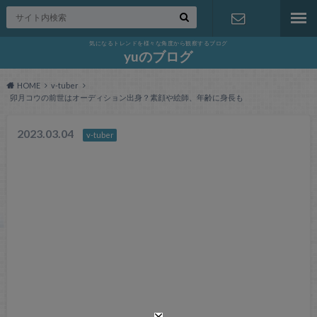
気になるトレンドを様々な角度から観察するブログ
お問い合わ
yuのブログ
HOME
v-tuber
せ
卯月コウの前世はオーディション出身？素顔や絵師、年齢に身長も
2023.03.04
v-tuber