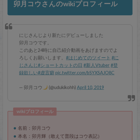
卯月コウさんのwikiプロフィール
にじさんじより新たにデビューしました
卯月コウです。
このあと24時に自己紹介動画をあげますのでよ
ろしくお願いします。
#はじめてのツイート
#に
じさんじ
#ショートカットの日
#新人Vtuber
#登
録欲しい
#虚言癖
pic.twitter.com/bSYXSAJO8C
— 卯月コウ
(@udukikohh)
April 10, 2019
wikiプロフィール
名前：卯月コウ
本名：卯月輝（敢えて普段はコウ表記）