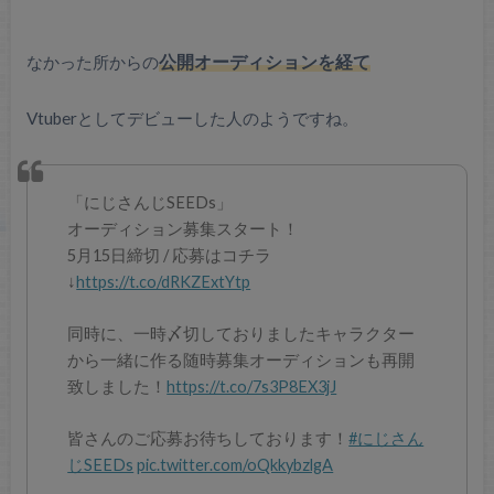
なかった所からの
公開オーディションを経て
Vtuberとしてデビューした人のようですね。
「にじさんじSEEDs」
オーディション募集スタート！
5月15日締切 / 応募はコチラ
↓
https://t.co/dRKZExtYtp
同時に、一時〆切しておりましたキャラクター
から一緒に作る随時募集オーディションも再開
致しました！
https://t.co/7s3P8EX3jJ
皆さんのご応募お待ちしております！
#にじさん
じSEEDs
pic.twitter.com/oQkkybzlgA