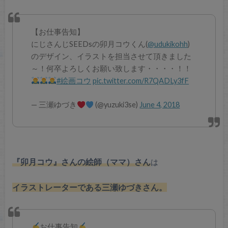
【お仕事告知】
にじさんじSEEDsの卯月コウくん(
@udukikohh
)
のデザイン、イラストを担当させて頂きました
～！何卒よろしくお願い致します・・・・！！
#絵画コウ
pic.twitter.com/R7QADLy3fF
— 三瀬ゆづき
(@yuzuki3se)
June 4, 2018
『卯月コウ』さんの絵師（ママ）さん
は
イラストレーターである三瀬ゆづきさん。
お仕事告知