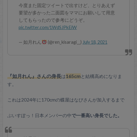
今度また固定ツイートで出すけど、とりあえず
要望が多かった二面図をママにお願いして用意
してもらったので参考にどうぞ。
pic.twitter.com/1WdSJPkEiW
— 如月れん
(@ren_kisaragi__)
July 18, 2021
『如月れん』さんの身長
は
165cm
と結構高めになりま
す。
これは2024年に170cmの蝶屋はなびさんが加入するまで
ぶいすぽっ！日本メンバーの中
で一番高い身長でした。