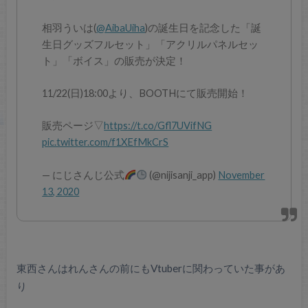
相羽ういは(
@AibaUiha
)の誕生日を記念した「誕
生日グッズフルセット」「アクリルパネルセッ
ト」「ボイス」の販売が決定！
11/22(日)18:00より、BOOTHにて販売開始！
販売ページ▽
https://t.co/Gfl7UVifNG
pic.twitter.com/f1XEfMkCrS
— にじさんじ公式
(@nijisanji_app)
November
13, 2020
東西さんはれんさんの前にもVtuberに関わっていた事があ
り