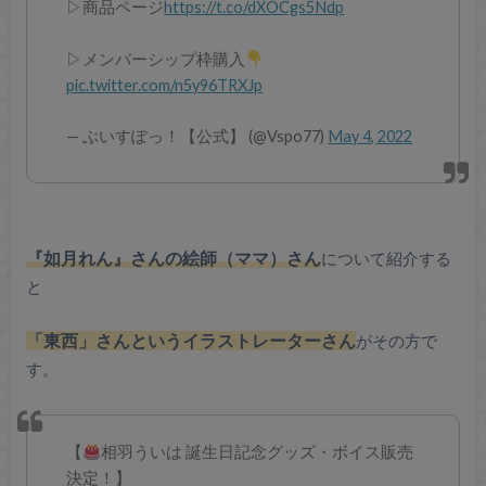
▷商品ページ
https://t.co/dXOCgs5Ndp
▷メンバーシップ枠購入
pic.twitter.com/n5y96TRXJp
— ぶいすぽっ！【公式】 (@Vspo77)
May 4, 2022
『如月れん』さんの絵師（ママ）さん
について紹介する
と
「東西」さんというイラストレーターさん
がその方で
す。
【
​相羽ういは 誕生日記念グッズ・ボイス販売
決定！】