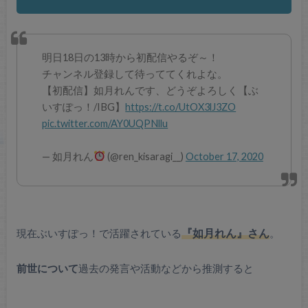
明日18日の13時から初配信やるぞ～！
チャンネル登録して待っててくれよな。
【初配信】如月れんです、どうぞよろしく【ぶ
いすぽっ！/IBG】
https://t.co/UtOX3lJ3ZO
pic.twitter.com/AY0UQPNllu
— 如月れん
(@ren_kisaragi__)
October 17, 2020
現在ぶいすぽっ！で活躍されている
『如月れん』さん
。
前世について
過去の発言や活動などから推測すると