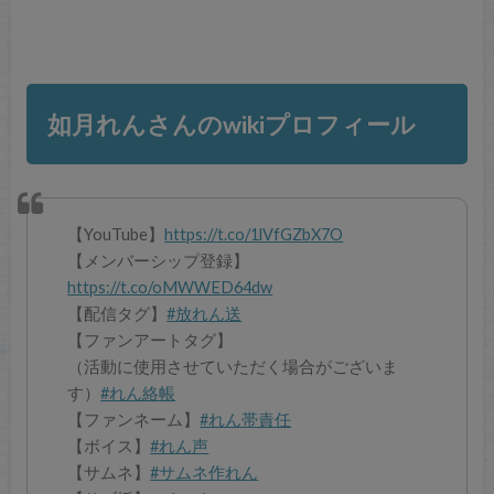
如月れんさんのwikiプロフィール
【YouTube】
https://t.co/1lVfGZbX7O
【メンバーシップ登録】
https://t.co/oMWWED64dw
【配信タグ】
#放れん送
【ファンアートタグ】
（活動に使用させていただく場合がございま
す）
#れん絡帳
【ファンネーム】
#れん帯責任
【ボイス】
#れん声
【サムネ】
#サムネ作れん