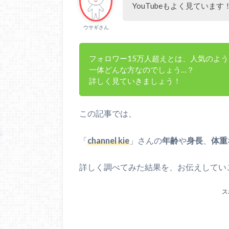
YouTubeもよく見ています
ウサギさん
フォロワー15万人超えとは、人気のよ
一体どんな方なのでしょう…？
詳しく見ていきましょう！
この記事では、
「
channel kie
」さんの
年齢
や
身長
、
体重
詳しく調べてみた結果を、お伝えしてい
ス