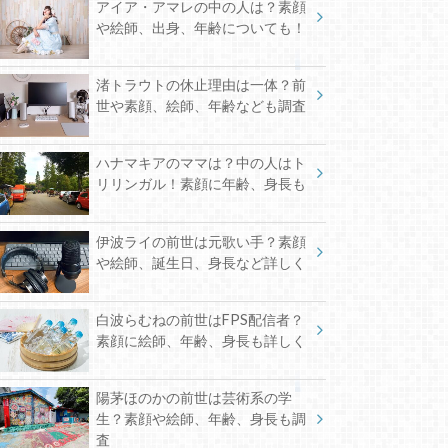
アイア・アマレの中の人は？素顔
や絵師、出身、年齢についても！
渚トラウトの休止理由は一体？前
世や素顔、絵師、年齢なども調査
ハナマキアのママは？中の人はト
リリンガル！素顔に年齢、身長も
伊波ライの前世は元歌い手？素顔
や絵師、誕生日、身長など詳しく
白波らむねの前世はFPS配信者？
素顔に絵師、年齢、身長も詳しく
陽茅ほのかの前世は芸術系の学
生？素顔や絵師、年齢、身長も調
査