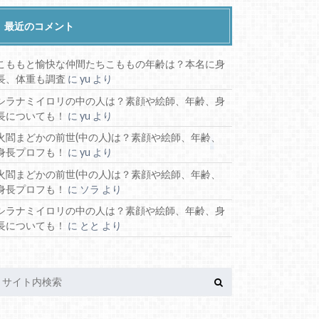
最近のコメント
こももと愉快な仲間たちこももの年齢は？本名に身
長、体重も調査
に
yu
より
シラナミイロリの中の人は？素顔や絵師、年齢、身
長についても！
に
yu
より
火閻まどかの前世(中の人)は？素顔や絵師、年齢、
身長プロフも！
に
yu
より
火閻まどかの前世(中の人)は？素顔や絵師、年齢、
身長プロフも！
に
ソラ
より
シラナミイロリの中の人は？素顔や絵師、年齢、身
長についても！
に
とと
より