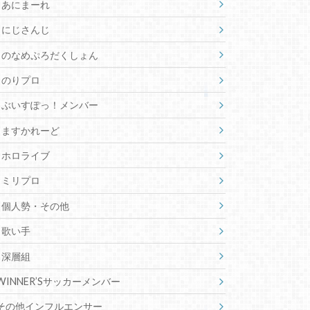
あにまーれ
にじさんじ
のなめぷろだくしょん
のりプロ
ぶいすぽっ！メンバー
ますかれーど
ホロライブ
ミリプロ
個人勢・その他
歌い手
深層組
WINNER’Sサッカーメンバー
その他インフルエンサー