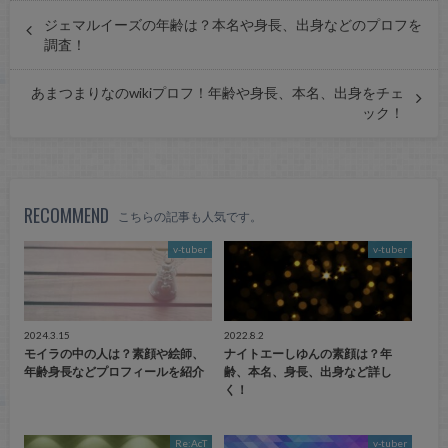
ジェマルイーズの年齢は？本名や身長、出身などのプロフを
調査！
あまつまりなのwikiプロフ！年齢や身長、本名、出身をチェ
ック！
RECOMMEND
こちらの記事も人気です。
v-tuber
v-tuber
2024.3.15
2022.8.2
モイラの中の人は？素顔や絵師、
ナイトエーしゆんの素顔は？年
年齢身長などプロフィールを紹介
齢、本名、身長、出身など詳し
く！
Re:AcT
v-tuber