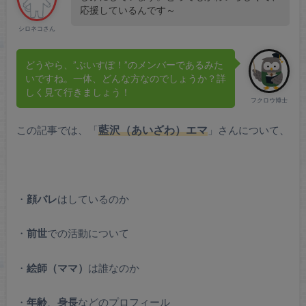
応援しているんです～
シロネコさん
どうやら、”ぶいすぽ！”のメンバーであるみた
いですね。一体、どんな方なのでしょうか？詳
しく見て行きましょう！
フクロウ博士
この記事では、「
藍沢（あいざわ）エマ
」さんについて、
・
顔バレ
はしているのか
・
前世
での活動について
・
絵師（ママ）
は誰なのか
・
年齢
、
身長
などのプロフィール