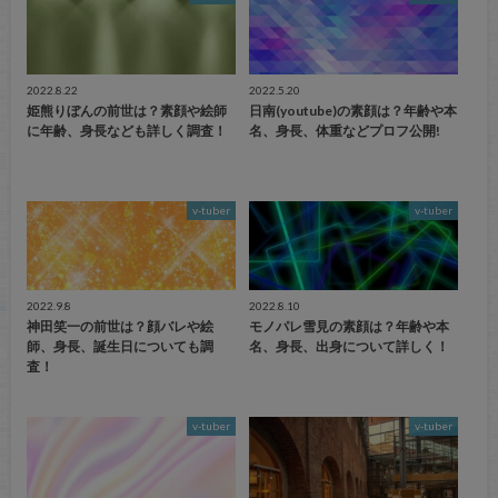
2022.8.22
2022.5.20
姫熊りぼんの前世は？素顔や絵師
日南(youtube)の素顔は？年齢や本
に年齢、身長なども詳しく調査！
名、身長、体重などプロフ公開!
v-tuber
v-tuber
2022.9.8
2022.8.10
神田笑一の前世は？顔バレや絵
モノパレ雪見の素顔は？年齢や本
師、身長、誕生日についても調
名、身長、出身について詳しく！
査！
v-tuber
v-tuber