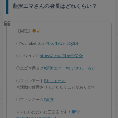
藍沢エマさんの身長はどれくらい？
【固定】
〇YouTube
https://t.co/I3Q9h5Q2k4
〇マシュマロ
https://t.co/4RLnvYKCXe
〇エゴサ用タグ
#藍沢エマ
#あいざわーるど
〇ファンアート
#えまぁーと
※活動で使用させていただくことがあります
〇ファンネーム
#藍方
ママにいただいた三面図です！