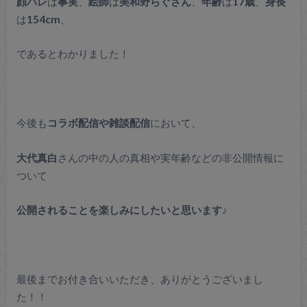
顔バレ
は
事実
、
絵師
は
美和野らぐさん
、
年齢
は
17歳
、
身長
は
154cm
、
であるとわかりました！
今後も
コラボ
配信や雑談配信
において、
大代真白
さんの中の人の真相や実年齢などの非公開情報に
ついて
公開されることを楽しみにしたいと思います♪
最後までお付き合いいただき、ありがとうございまし
た！！