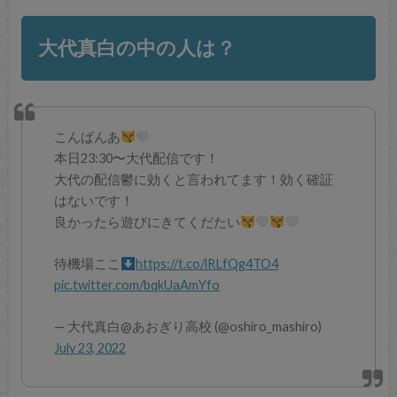
大代真白の中の人は？
こんばんあ
本日23:30〜大代配信です！
大代の配信鬱に効くと言われてます！効く確証
はないです！
良かったら遊びにきてくだたい
待機場ここ
https://t.co/lRLfQg4TO4
pic.twitter.com/bqkUaAmYfo
— 大代真白@あおぎり高校 (@oshiro_mashiro)
July 23, 2022