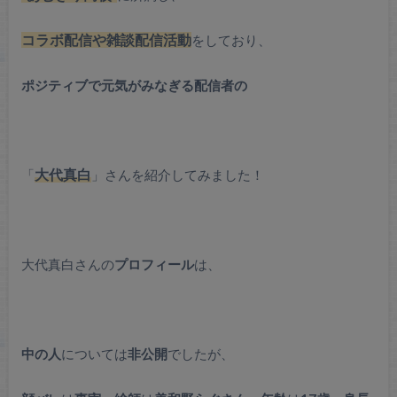
コラボ配信や雑談配信
活動
をしており、
ポジティブで元気がみなぎる配信者の
「
大代真白
」
さん
を紹介してみました！
大代真白さんの
プロフィール
は、
中の人
については
非公開
でしたが、