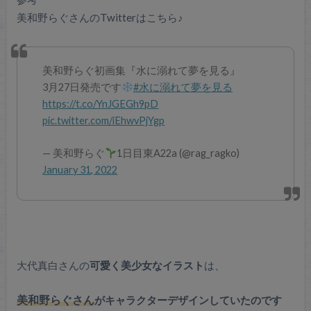
美和野らぐさんのTwitterはこちら♪
美和野らぐ初画集『水に溺れて夢を見る』
3月27日発売です
#水に溺れて夢を見る
https://t.co/YnJGEGh9pD
pic.twitter.com/iEhwvPjYgp
— 美和野らぐ
1日目東A22a (@rag_ragko)
January 31, 2022
大代真白さんの
可愛く美少女なイラスト
は、
美和野らぐさん
がキャラクターデザインしていたのです