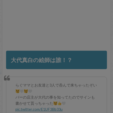
大代真白
の絵師は誰！？
らぐママとお友達と3人で呑んで来ちゃったぞい
バーの店主が大代の事を知ってたのでサインも
書かせて貰っちゃった
pic.twitter.com/E1UF3Bb33u