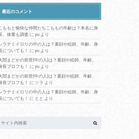
最近のコメント
こももと愉快な仲間たちこももの年齢は？本名に身
長、体重も調査
に
yu
より
シラナミイロリの中の人は？素顔や絵師、年齢、身
長についても！
に
yu
より
火閻まどかの前世(中の人)は？素顔や絵師、年齢、
身長プロフも！
に
yu
より
火閻まどかの前世(中の人)は？素顔や絵師、年齢、
身長プロフも！
に
ソラ
より
シラナミイロリの中の人は？素顔や絵師、年齢、身
長についても！
に
とと
より