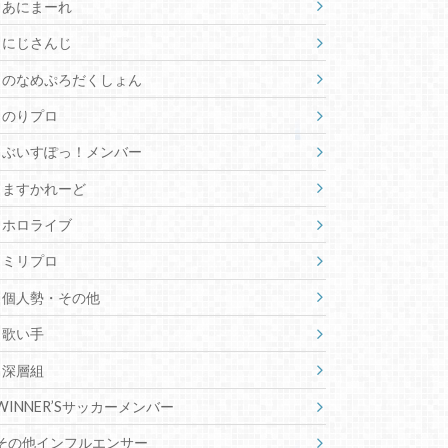
あにまーれ
にじさんじ
のなめぷろだくしょん
のりプロ
ぶいすぽっ！メンバー
ますかれーど
ホロライブ
ミリプロ
個人勢・その他
歌い手
深層組
WINNER’Sサッカーメンバー
その他インフルエンサー