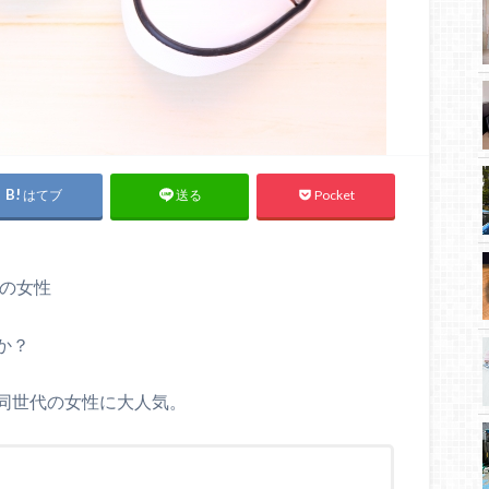
はてブ
Pocket
送る
中の女性
か？
同世代の女性に大人気。