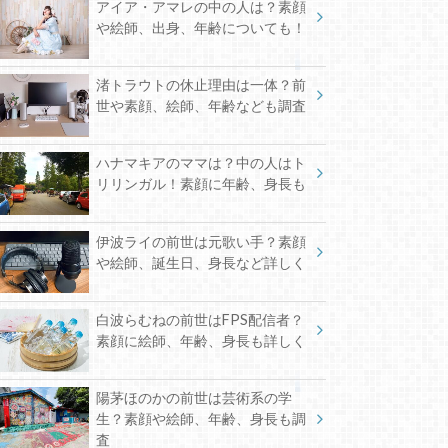
アイア・アマレの中の人は？素顔
や絵師、出身、年齢についても！
渚トラウトの休止理由は一体？前
世や素顔、絵師、年齢なども調査
ハナマキアのママは？中の人はト
リリンガル！素顔に年齢、身長も
伊波ライの前世は元歌い手？素顔
や絵師、誕生日、身長など詳しく
白波らむねの前世はFPS配信者？
素顔に絵師、年齢、身長も詳しく
陽茅ほのかの前世は芸術系の学
生？素顔や絵師、年齢、身長も調
査