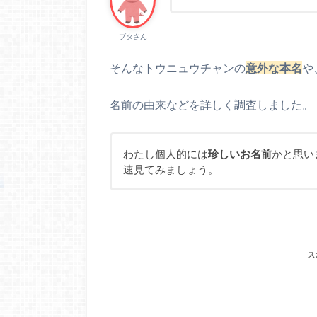
ブタさん
そんなトウニュウチャンの
意外な本名
や
名前の由来などを詳しく調査しました。
わたし個人的には
珍しいお名前
かと思い
速見てみましょう。
ス