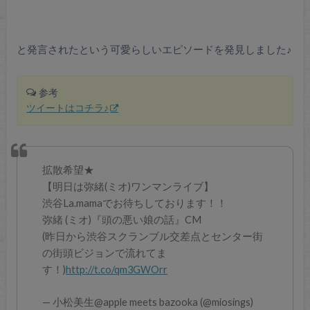
と発言されたという可愛らしいエピソードを発見しました♪
参考
ツイートはコチラ♪
拡散希望★
【明日は弥緒(ミオ)ワンマンライブ】
渋谷La.mamaでお待ちしております！！
弥緒 (ミオ)『頭の悪い娘の話』CM
(昨日から渋谷スクランブル交差点とセンター街
の街頭ビジョンで流れてま
す！)
http://t.co/qm3GWOrr
— 小松美生@apple meets bazooka (@miosings)