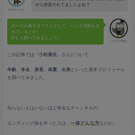
がら絶賛されてましたよね？
オオカミさん
ボーカル兼ギタリストとして、バンド活動もさ
れているとか。
詳しく調べてみましょう。
フクロウ博士
この記事では『
小松美生
』さんについて、
年齢
、
本名
、
身長
、
体重
、
出身
といった基本プロフィール
を調べてみました。
知らない人はいないほど有名なチャンネルの、
エンディング曲を作った人は、
一体どんな方
なのか。