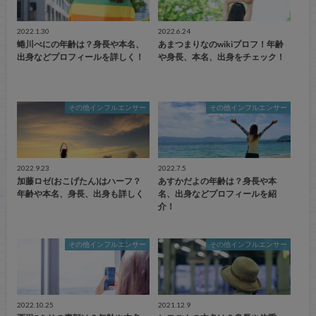
2022.1.30
2022.6.24
蜷川べにの年齢は？身長や本名、
あまつまりなのwikiプロフ！年齢
出身などプロフィールを詳しく！
や身長、本名、出身をチェック！
その他インフルエンサー
その他インフルエンサー
2022.9.23
2022.7.5
加藤ロゼ(おこげたん)はハーフ？
あすかだよの年齢は？身長や本
年齢や本名、身長、出身も詳しく
名、出身などプロフィールを紹
介！
その他インフルエンサー
その他インフルエンサー
2022.10.25
2021.12.9