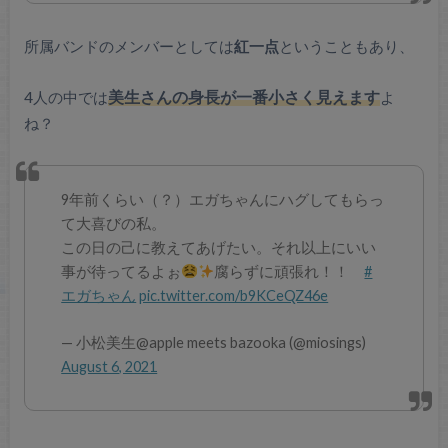
所属バンドのメンバーとしては
紅一点
ということもあり、
4人の中では
美生さんの身長が一番小さく見えます
よ
ね？
9年前くらい（？）エガちゃんにハグしてもらっ
て大喜びの私。
この日の己に教えてあげたい。それ以上にいい
事が待ってるよぉ
腐らずに頑張れ！！
#
エガちゃん
pic.twitter.com/b9KCeQZ46e
— 小松美生@apple meets bazooka (@miosings)
August 6, 2021