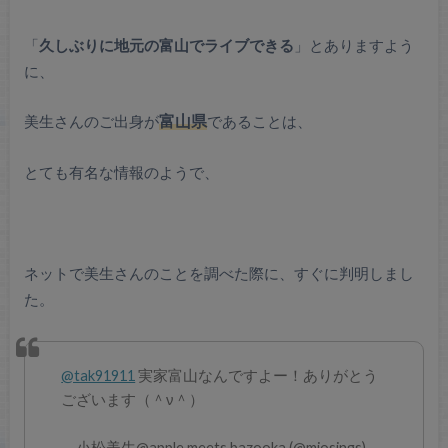
「
久しぶりに地元の富山でライブできる
」とありますよう
に、
美生さんのご出身が
富山県
であることは、
とても有名な情報のようで、
ネットで美生さんのことを調べた際に、すぐに判明しまし
た。
@tak91911
実家富山なんですよー！ありがとう
ございます（＾ν＾）
— 小松美生@apple meets bazooka (@miosings)