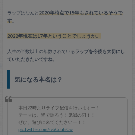
ラップはなんと
2020年時点で15年もされているそうで
す
。
2022年現在は17年ということでしょうか。
人生の半数以上の年数されている
ラップを今後も大切にし
ていただきたいですね
。
気になる本名は？
本日22時よりライブ配信を行いますー！
テーマは、皆で語ろう！鬼滅の刃！！
ぜひ、遊びに来てくださいー！！
pic.twitter.com/svbCduhiCw