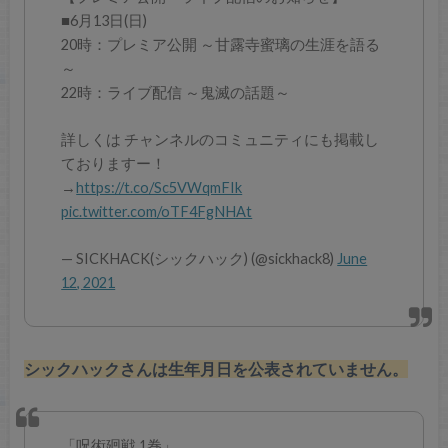
■6月13日(日)
20時：プレミア公開 ～甘露寺蜜璃の生涯を語る
～
22時：ライブ配信 ～鬼滅の話題～
詳しくは チャンネルのコミュニティにも掲載し
ておりますー！
→
https://t.co/Sc5VWqmFIk
pic.twitter.com/oTF4FgNHAt
— SICKHACK(シックハック) (@sickhack8)
June
12, 2021
シックハックさんは生年月日を公表されていません。
「呪術廻戦 1巻」