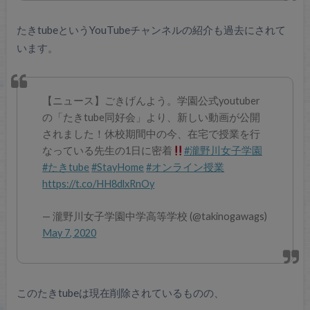
たきtubeというYouTubeチャンネルの紹介も過去にされて
います。
【ニュース】ごきげんよう。学園公式youtuber
の「たきtube同好会」より、新しい動画が公開
されました！休校期間中の今、在宅で授業を行
なっている先生の1日に密着
#瀧野川女子学園
#たきtube
#StayHome
#オンライン授業
https://t.co/HH8dlxRnOy
— 瀧野川女子学園中学高等学校 (@takinogawags)
May 7, 2020
このたきtubeは現在削除されているものの、