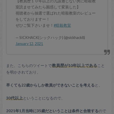
【教員歴１０年以上の冗談通じない男に暗殺教
室読ませてみたら困惑して変装した】
視聴者から抽選で選ばれた暗殺教室のレビュー
をしておりますー！
ぜひご覧下さいませ！
#暗殺教室
— SICKHACK(シックハック) (@sickhack8)
January 12, 2021
また、こちらのツイートで
教員歴が10年以上である
こと
を明かされており、
早くても22歳からしか教員ができないことを考える
と、
30代以上
ということになるので、
2021年1月当時に35歳だということは条件と合致する
ので