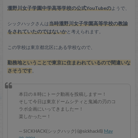
瀧野川女子学園中学高等学校の公式YouTubeの
ようで、
シックハックさんは
当時瀧野川女子学園高等学校の教諭
をされていたのではないか
と考えられます。
この学校は東京都北区にある学校なので、
勤務地ということで東京に住まわれているので間違いな
さそうです
。
本日の８時にトーク動画を投稿しますー！
そして今日は東京ドームシティと鬼滅の刃のコ
ラボ企画にいってきましたー！
楽しかったー！
— SICKHACK(シックハック) (@sickhack8)
May