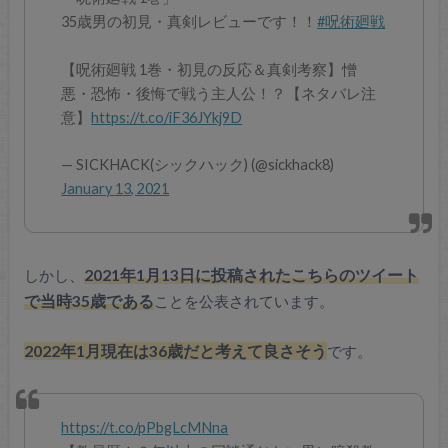
35歳男の初見・真剣レビューです！！
#呪術廻戦
【呪術廻戦 1巻・初見の反応＆真剣考察】憎
悪・恐怖・後悔で戦う主人公！？【ネタバレ注
意】
https://t.co/iF36JYkj9D
— SICKHACK(シックハック) (@sickhack8)
January 13, 2021
しかし、
2021年1月13日に投稿されたこちらのツイート
で当時35歳である
ことを公表されています。
2022年1月現在は36歳だと考えて良さそう
です。
https://t.co/pPbgLcMNna