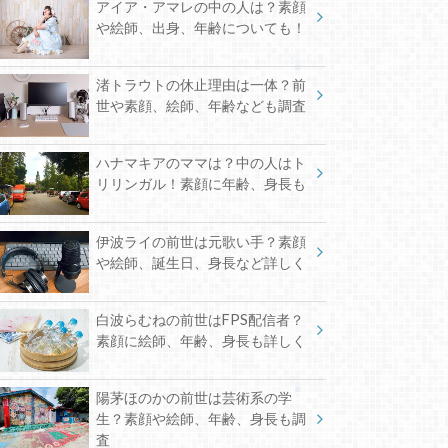
アイア・アマレの中の人は？素顔
や絵師、出身、年齢についても！
渚トラウトの休止理由は一体？前
世や素顔、絵師、年齢なども調査
ハナマキアのママは？中の人はト
リリンガル！素顔に年齢、身長も
伊波ライの前世は元歌い手？素顔
や絵師、誕生日、身長など詳しく
白波らむねの前世はFPS配信者？
素顔に絵師、年齢、身長も詳しく
陽茅ほのかの前世は芸術系の学
生？素顔や絵師、年齢、身長も調
査