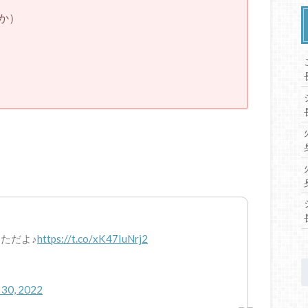
か）
ただよ♪
https://t.co/xK47IuNrj2
 30, 2022