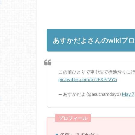
あすかだよさんのwikiプ
この前ひとりで車中泊で栂池滑りに行っ
pic.twitter.com/b7JFXPrVYG
— あすかだよ (@asuchamdayo)
May 7
プロフィール
名前： あすかだよ