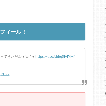
ロフィール！
てきただよ(●´ω｀●)
https://t.co/shEqSF4YMf
, 2022