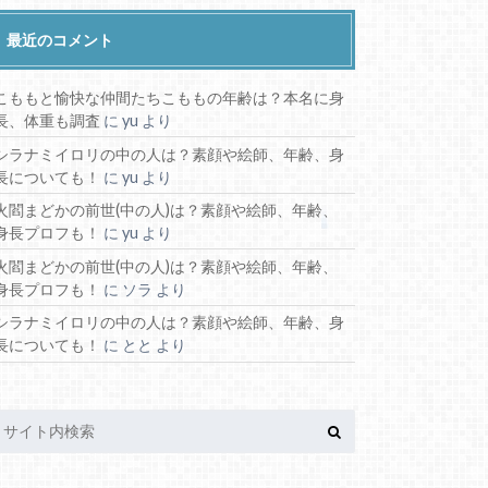
最近のコメント
こももと愉快な仲間たちこももの年齢は？本名に身
長、体重も調査
に
yu
より
シラナミイロリの中の人は？素顔や絵師、年齢、身
長についても！
に
yu
より
火閻まどかの前世(中の人)は？素顔や絵師、年齢、
身長プロフも！
に
yu
より
火閻まどかの前世(中の人)は？素顔や絵師、年齢、
身長プロフも！
に
ソラ
より
シラナミイロリの中の人は？素顔や絵師、年齢、身
長についても！
に
とと
より