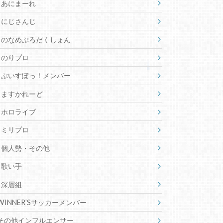
あにまーれ
にじさんじ
のなめぷろだくしょん
のりプロ
ぶいすぽっ！メンバー
ますかれーど
ホロライブ
ミリプロ
個人勢・その他
歌い手
深層組
WINNER’Sサッカーメンバー
その他インフルエンサー