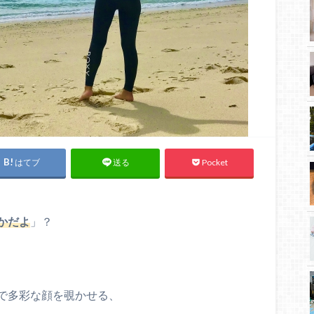
はてブ
Pocket
送る
かだよ
」？
で多彩な顔を覗かせる、