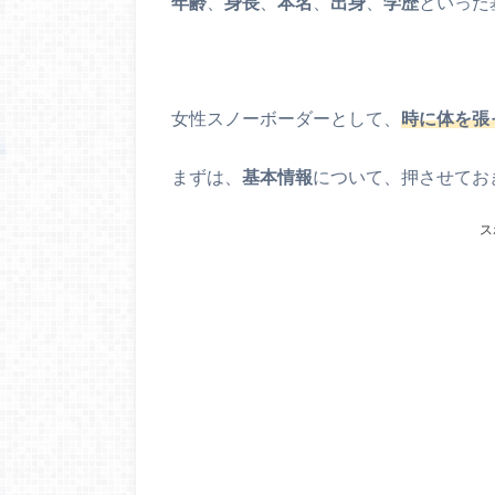
年齢
、
身長
、
本名
、
出身
、
学歴
といった
女性スノーボーダーとして、
時に体を張
まずは、
基本情報
について、押させてお
ス