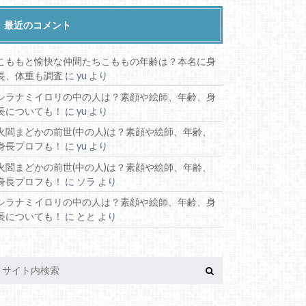
最近のコメント
こももと愉快な仲間たちこももの年齢は？本名に身
長、体重も調査
に
yu
より
シラナミイロリの中の人は？素顔や絵師、年齢、身
長についても！
に
yu
より
火閻まどかの前世(中の人)は？素顔や絵師、年齢、
身長プロフも！
に
yu
より
火閻まどかの前世(中の人)は？素顔や絵師、年齢、
身長プロフも！
に
ソラ
より
シラナミイロリの中の人は？素顔や絵師、年齢、身
長についても！
に
とと
より