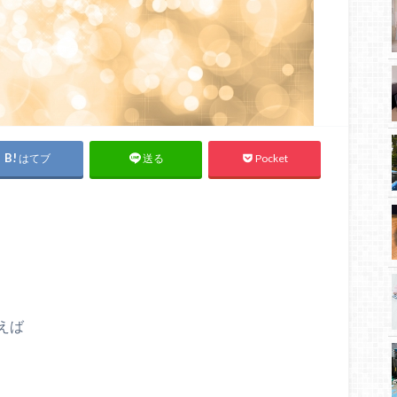
はてブ
Pocket
送る
！
えば