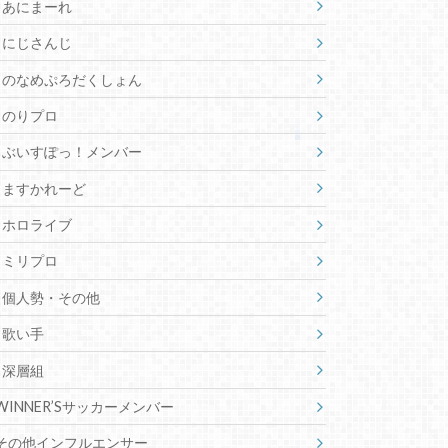
あにまーれ
にじさんじ
のなめぷろだくしょん
のりプロ
ぶいすぽっ！メンバー
ますかれーど
ホロライブ
ミリプロ
個人勢・その他
歌い手
深層組
WINNER’Sサッカーメンバー
その他インフルエンサー