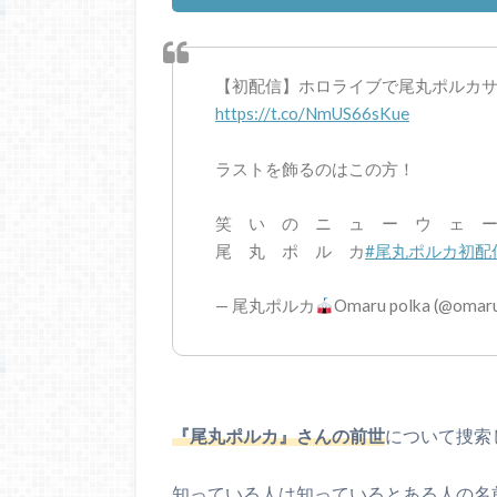
【初配信】ホロライブで尾丸ポルカ
https://t.co/NmUS66sKue
ラストを飾るのはこの方！
笑 い の ニ ュ ー ウ ェ 
尾 丸 ポ ル カ
#尾丸ポルカ初配
— 尾丸ポルカ
Omaru polka (@omar
『尾丸ポルカ』さんの前世
について捜索
知っている人は知っているとある人の名