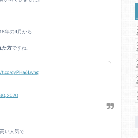
018年の4月から
れた方
ですね。
://t.co/dyPHa6Lwhg
 30, 2020
高い人気で