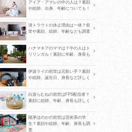
アイア・アマレの中の人は？素顔
や絵師、出身、年齢についても！
渚トラウトの休止理由は一体？前
世や素顔、絵師、年齢なども調査
ハナマキアのママは？中の人はト
リリンガル！素顔に年齢、身長も
伊波ライの前世は元歌い手？素顔
や絵師、誕生日、身長など詳しく
白波らむねの前世はFPS配信者？
素顔に絵師、年齢、身長も詳しく
陽茅ほのかの前世は芸術系の学
生？素顔や絵師、年齢、身長も調
査