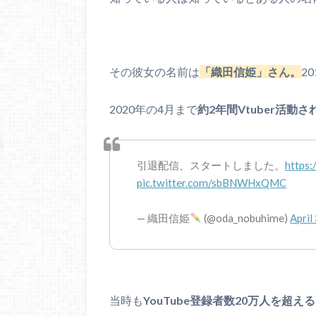
その彼女の名前は
「織田信姫」さん。
2
2020年の4月まで
約2年間Vtuber活動さ
引退配信、スタートしました。
https
pic.twitter.com/sbBNWHxQMC
— 織田信姫
(@oda_nobuhime)
April
当時も
YouTube登録者数20万人を超える