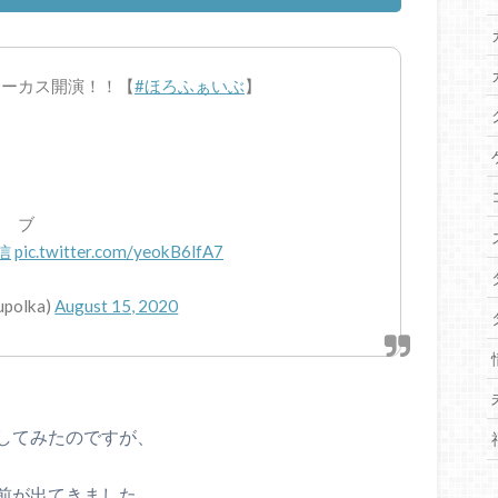
サーカス開演！！【
#ほろふぁいぶ
】
ー ブ
信
pic.twitter.com/yeokB6lfA7
upolka)
August 15, 2020
してみたのですが、
前が出てきました。