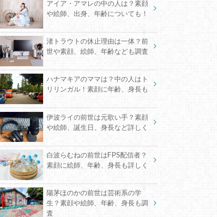
最近の投稿
五木左京の中の人は営業マン？素
顔や絵師、身長、年齢などに迫る
クロードクローマークの前世は？
素顔に絵師、年齢、身長など調査