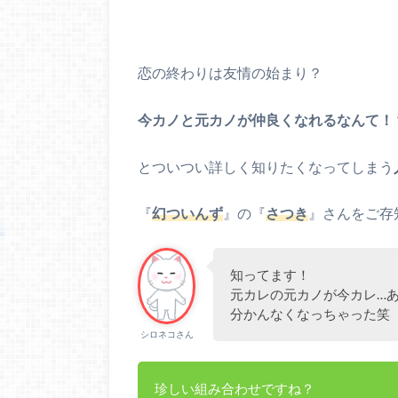
恋の終わりは友情の始まり？
今カノと元カノが仲良くなれるなんて！
とついつい詳しく知りたくなってしまう
『
幻ついんず
』の『
さつき
』さんをご存
知ってます！
元カレの元カノが今カレ…
分かんなくなっちゃった笑
シロネコさん
珍しい組み合わせですね？