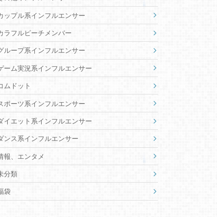
Re:AcT
VEE
WACTOR
あおぎり高校
あにまーれ
にじさんじ
のなめぷろだくしょん
のりプロ
ぶいすぽっ！メンバー
ますかれーど
ホロライブ
ミリプロ