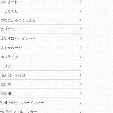
白波らむねの前世はFPS配信者？
素顔に絵師、年齢、身長も詳しく
陽茅ほのかの前世は芸術系の学
生？素顔や絵師、年齢、身長も調
査
カテゴリー
48-フォーエイトメンバー
FASHION系インフルエンサー
v-tuber
774inc.
Neo-Porte