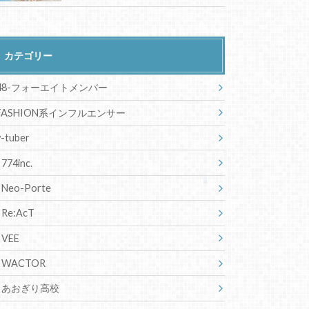
エリーラペンドラの中の人は？素
顔や絵師、年齢、出身についても
ロゼミラブロックの前世は
Vtuber！素顔や絵師、出身国と
年齢も！
アイア・アマレの中の人は？素顔
や絵師、出身、年齢についても！
渚トラウトの休止理由は一体？前
世や素顔、絵師、年齢なども調査
ハナマキアのママは？中の人はト
リリンガル！素顔に年齢、身長も
伊波ライの前世は元歌い手？素顔
や絵師、誕生日、身長など詳しく