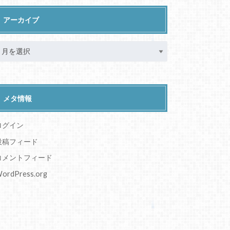
ダンス系インフルエンサー
情報、エンタメ
未分類
福袋
最近のコメント
こももと愉快な仲間たちこももの年齢は？本名に身
長、体重も調査
に
yu
より
シラナミイロリの中の人は？素顔や絵師、年齢、身
長についても！
に
yu
より
火閻まどかの前世(中の人)は？素顔や絵師、年齢、
身長プロフも！
に
yu
より
火閻まどかの前世(中の人)は？素顔や絵師、年齢、
身長プロフも！
に
ソラ
より