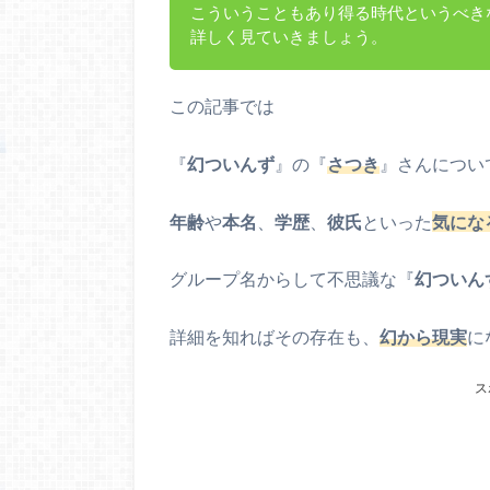
こういうこともあり得る時代というべき
詳しく見ていきましょう。
この記事では
『
幻ついんず
』の『
さつき
』さんについ
年齢
や
本名
、
学歴
、
彼氏
といった
気にな
グループ名からして不思議な『
幻ついん
詳細を知ればその存在も、
幻から現実
に
ス