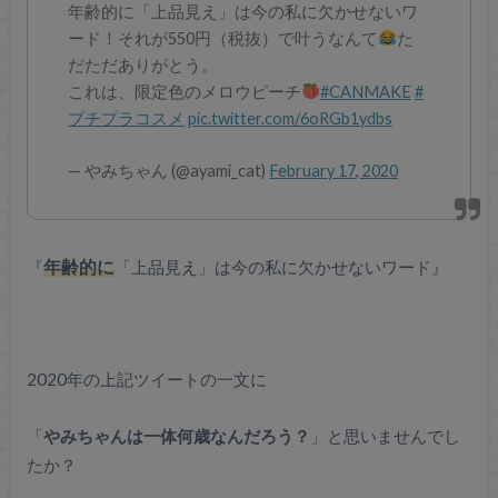
年齢的に「上品見え」は今の私に欠かせないワ
ード！それが550円（税抜）で叶うなんて
た
だただありがとう。
これは、限定色のメロウピーチ
#CANMAKE
#
プチプラコスメ
pic.twitter.com/6oRGb1ydbs
— やみちゃん (@ayami_cat)
February 17, 2020
『
年齢的に
「上品見え」は今の私に欠かせないワード』
2020年の上記ツイートの一文に
「
やみちゃんは一体何歳なんだろう？
」と思いませんでし
たか？