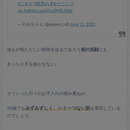
#ニキビ
#肌荒れ
#モーニング
pic.twitter.com/Fcx3NBLXXm
— やみちゃん (@ayami_cat)
June 11, 2021
誰もが慌ただしい時間を送るであろう
朝の洗顔
にも、
きっちり手を抜かなない。
そういった日々のお手入れの積み重ねが、
29歳でも
みずみずしく、シミ一つない肌
を実現している
のでしょう。