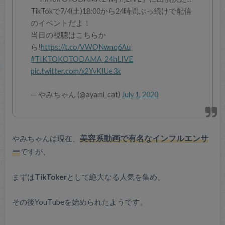
TikTokで7/4(土)18:00から24時間ぶっ続けで配信
のイベントだよ！
当日の視聴はこちらか
ら!
https://t.co/VWONwnq6Au
#TIKTOKOTODAMA_24hLIVE
pic.twitter.com/x2YvKIUe3k
— やみちゃん (@ayami_cat)
July 1, 2020
やみちゃんは現在、
美容系動画で有名なインフルエンサ
ー
ですが、
まずは
TikToker
として絶大なる人気を集め、
その後YouTubeを始められたようです。