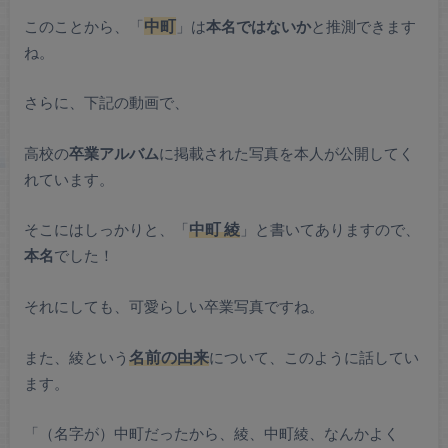
このことから、「
中町
」は
本名ではないか
と推測できます
ね。
さらに、下記の動画で、
高校の
卒業アルバム
に掲載された写真を本人が公開してく
れています。
そこにはしっかりと、「
中町 綾
」と書いてありますので、
本名
でした！
それにしても、可愛らしい卒業写真ですね。
また、綾という
名前の由来
について、このように話してい
ます。
「（名字が）中町だったから、綾、中町綾、なんかよく