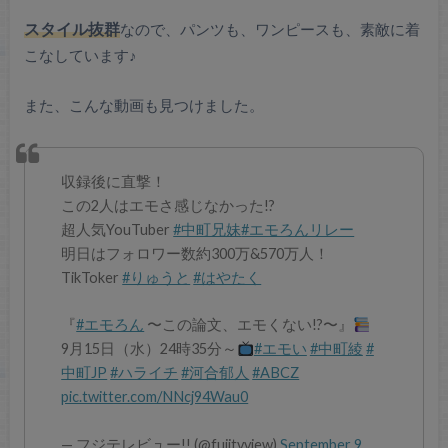
スタイル抜群
なので、パンツも、ワンピースも、素敵に着
こなしています♪
また、こんな動画も見つけました。
収録後に直撃！
この2人はエモさ感じなかった!?
超人気YouTuber
#中町兄妹
#エモろんリレー
明日はフォロワー数約300万&570万人！
TikToker
#りゅうと
#はやたく
『
#エモろん
〜この論文、エモくない!?〜』
9月15日（水）24時35分～
#エモい
#中町綾
#
中町JP
#ハライチ
#河合郁人
#ABCZ
pic.twitter.com/NNcj94Wau0
— フジテレビュー!! (@fujitvview)
September 9,