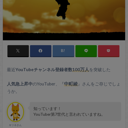
最近
YouTubeチャンネル登録者数
100万人
を突破した
人気急上昇中
のYouTuber、『
中町綾
』さんをご存じでしょ
うか。
知っています！
YouTuber第7世代と言われていますね。
キツネさん