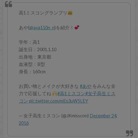
高1ミスコングランプリ
あや(
@aya110n_n
)を紹介！
学年：高1
誕生日：2001.1.10
出身地：東京都
血液型：B型
身長：160cm
お買い物とメイクが大好きな
#あや
をみんな全
力で応援してね
#高1ミスコン
#女子高生ミス
コン
pic.twitter.com/mEs3uW5LEY
— 女子高生ミスコン (@JKmisscon)
December 24,
2016