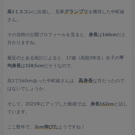
高1ミスコン
に出場し、見事
グランプリ
を獲得した中町綾
さん。
その当時の公開プロフィールを見ると、
身長
は
160cm
だと
分かりますね。
最近のとある統計によると、17歳（高校3年生）女子の
平
均身長
は
158.5cm
だそうなので、
高1で160cmあった中町綾さんは、
高身長
な方だったので
はないでしょうか。
そして、2021年にアップした動画では、
身長
162cm
と話し
ています。
ここ数年で、
2cm伸びた
ようですね！