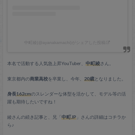
中町綾(@ayanakamachi)がシェアした投稿
本名で活動する人気急上昇YouTuber、
中町綾
さん。
東京都内の
商業高校
を卒業し、今年、
20歳
となりました。
身長
162cm
のスレンダーな体型を活かして、モデル等の活
躍も期待したいですね！
綾さんの続き記事と、兄「
中町JP
」さんの詳細はコチラか
ら♪