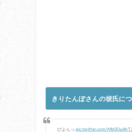
きりたんぽさんの彼氏に
びよんっ
pic.twitter.com/Mb0DuAhT