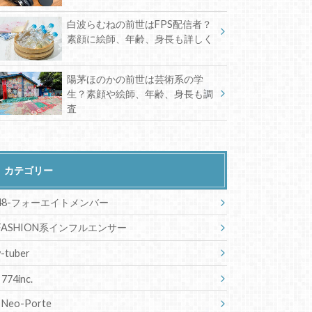
白波らむねの前世はFPS配信者？
素顔に絵師、年齢、身長も詳しく
陽茅ほのかの前世は芸術系の学
生？素顔や絵師、年齢、身長も調
査
カテゴリー
48-フォーエイトメンバー
FASHION系インフルエンサー
v-tuber
774inc.
Neo-Porte