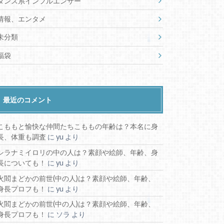
ダンス系インフルエンサー
情報、エンタメ
未分類
福袋
最近のコメント
こももと愉快な仲間たちこももの年齢は？本名に身
長、体重も調査
に
yu
より
シラナミイロリの中の人は？素顔や絵師、年齢、身
長についても！
に
yu
より
火閻まどかの前世(中の人)は？素顔や絵師、年齢、
身長プロフも！
に
yu
より
火閻まどかの前世(中の人)は？素顔や絵師、年齢、
身長プロフも！
に
ソラ
より