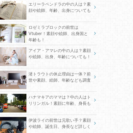
エリーラペンドラの中の人は？素
顔や絵師、年齢、出身についても
ロゼミラブロックの前世は
Vtuber！素顔や絵師、出身国と
年齢も！
アイア・アマレの中の人は？素顔
や絵師、出身、年齢についても！
渚トラウトの休止理由は一体？前
世や素顔、絵師、年齢なども調査
ハナマキアのママは？中の人はト
リリンガル！素顔に年齢、身長も
伊波ライの前世は元歌い手？素顔
や絵師、誕生日、身長など詳しく