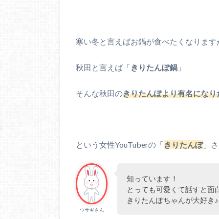
寒い冬と言えばお鍋が食べたくなります
秋田と言えば「
きりたんぽ鍋
」
そんな秋田の
きりたんぽより有名になり
という女性YouTuberの「
きりたんぽ
」さ
知っています！
とっても可愛くて話すと面
きりたんぽちゃんが大好き♪
ウサギさん