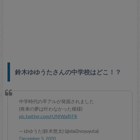
鈴木ゆゆうたさんの中学校はどこ！？
中学時代の卒アルが発掘されました
(将来の夢は叶わなかった模様)
pic.twitter.com/rUNIWaRIF8
— ゆゆうた(鈴木悠太) (@dai2noyuyuta)
December 5, 2020