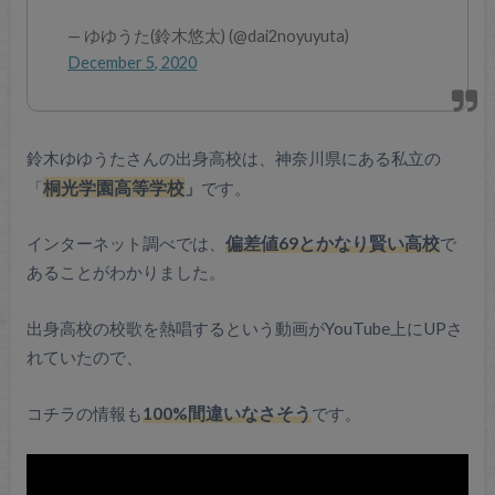
— ゆゆうた(鈴木悠太) (@dai2noyuyuta)
December 5, 2020
鈴木ゆゆうたさんの出身高校は、神奈川県にある私立の
桐光学園高等学校
「
」
です。
インターネット調べでは、
偏差値69とかなり賢い高校
で
あることがわかりました。
出身高校の校歌を熱唱するという動画がYouTube上にUPさ
れていたので、
コチラの情報も
100%間違いなさそう
です。