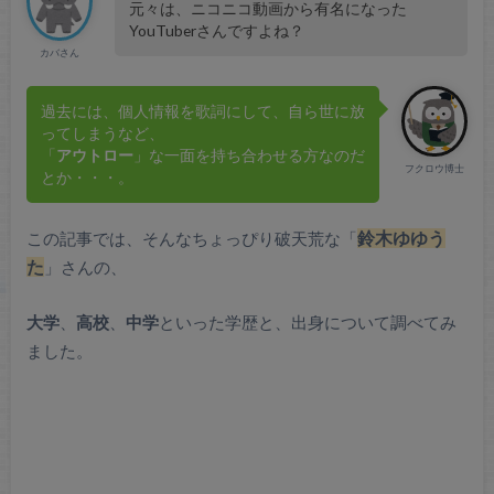
元々は、ニコニコ動画から有名になった
YouTuberさんですよね？
カバさん
過去には、個人情報を歌詞にして、自ら世に放
ってしまうなど、
「
アウトロー
」な一面を持ち合わせる方なのだ
フクロウ博士
とか・・・。
この記事では、そんなちょっぴり破天荒な「
鈴木ゆゆう
た
」さんの、
大学
、
高校
、
中学
といった学歴と、出身について調べてみ
ました。