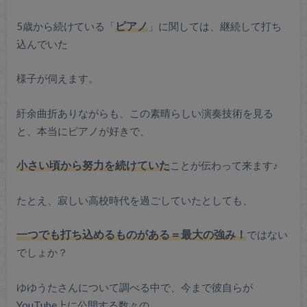
5歳から続けている
「
ピアノ
」
に関しては、継続して
打ち
込んでいた
様子が
伺えます。
紆余曲折ありながらも、この素晴らしい演奏技術を見る
と、
本当にピアノが好きで、
小さい頃から
努力を続けていた
ことが伝わって来ます♪
たとえ、寂しい高校時代を過ごしていたとしても、
一つでも打ち込めるものがある＝最大の強み！
ではない
でしょか？
ゆゆうたさんについて調べる中で、今まで彼自らが
YouTube上に公開する数々の