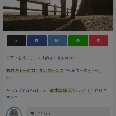
ピアノを弾けば、天才的な才能を発揮♪
抜群のトーク力
と
笑いのセンス
で視聴者を飽きさせな
い、
そんな音楽系YouTuber「
鈴木ゆゆうた
」さんをご存知で
すか？
知っています！