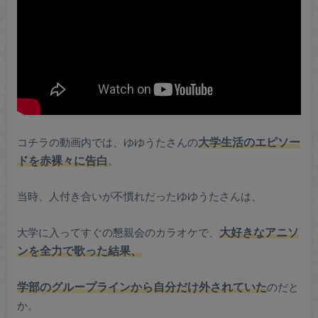
コチラの動画内では、ゆゆうたさんの
大学生活のエピソー
ドを赤裸々に告
白
。
当時、人付き合いが不慣れだったゆゆうたさんは、
大学に入ってすぐの懇親会の
カラオケで、
大好きな
アニソ
ンを全力で歌った結果
、
学部の
グループラインから自分だけ
外されてい
た
のだと
か。