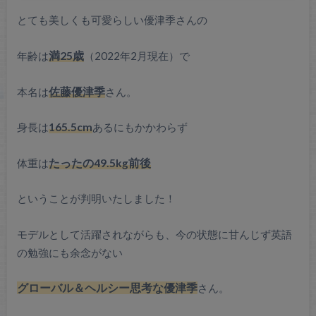
とても美しくも可愛らしい優津季さんの
年齢は
満25歳
（2022年2月現在）で
本名は
佐藤優津季
さん。
身長は
165.5cm
あるにもかかわらず
体重は
たったの49.5kg前後
ということが判明いたしました！
モデルとして活躍されながらも、今の状態に甘んじず英語
の勉強にも余念がない
グローバル＆ヘルシー思考な優津季
さん。