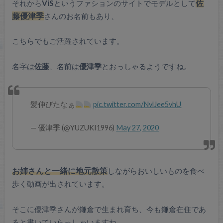
それから
ViS
というファションのサイトでモデルとして
佐
藤優津季
さんのお名前もあり、
こちらでもご活躍されています。
名字は
佐藤
、名前は
優津季
とおっしゃるようですね。
髪伸びたなぁ
pic.twitter.com/NvlJee5vhU
— 優津季 (@YUZUKI1996)
May 27, 2020
お姉さんと一緒に地元散策
しながらおいしいものを食べ
歩く動画が出されています。
そこに優津季さんが鎌倉で生まれ育ち、今も鎌倉在住であ
ると書いていらっしゃいますね。