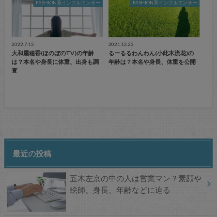
FASHION系インフルエンサー
FASHION系インフルエンサー
2022.7.13
2021.12.23
大和屋穂香(ほのぼのTV)の年齢
るーるるわんわん(小此木流花)の
は？本名や身長に体重、出身も調
年齢は？本名や身長、体重を公開
査
最近の投稿
五木左京の中の人は営業マン？素顔や
絵師、身長、年齢などに迫る