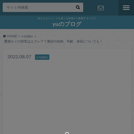
気になるトレンドを様々な角度から観察するブログ
お問い合わ
yuのブログ
HOME
v-tuber
せ
鷹嶺ルイの前世はエクレア？素顔や絵師、年齢、身長についても！
2022.08.07
v-tuber