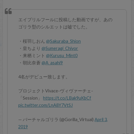
エイプリルフールに投稿した動画ですが、あの
ゴリラ型のシルエットは嘘でした。
・桜羽しおん
@Sakuraba_Shion
・皇ちより
@Sumeragi_Chiyor
・来栖ミント
@Kurusu_Mint0
・朝比奈蒼
@A_asahi9
4名がデビュー致します。
プロジェクトVivace-ヴィヴァーチェ-
「Session」
https://t.co/LBak9uKbCf
pic.twitter.com/LnA8Y7VtSJ
— バーチャルゴリラ (@Gorilla_Virtual)
April 3,
2019