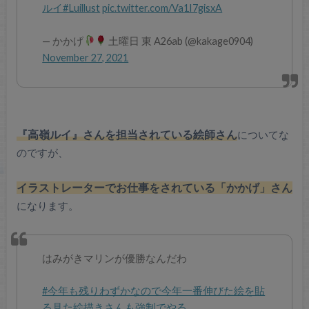
ルイ
#Luillust
pic.twitter.com/Va1I7gisxA
— かかげ
土曜日 東 A26ab (@kakage0904)
November 27, 2021
『高嶺ルイ』さんを担当されている絵師さん
についてな
のですが、
イラストレーターでお仕事をされている「かかげ」さん
になります。
はみがきマリンが優勝なんだわ
#今年も残りわずかなので今年一番伸びた絵を貼
る見た絵描きさんも強制でやる