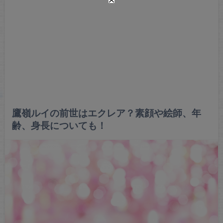
鷹嶺ルイの前世はエクレア？素顔や絵師、年
齢、身長についても！