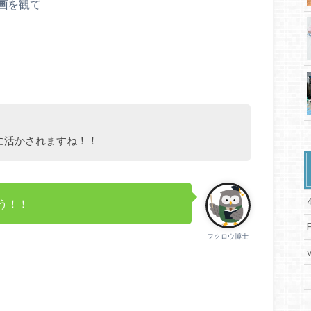
画
を観て
に活かされますね！！
う！！
フクロウ博士