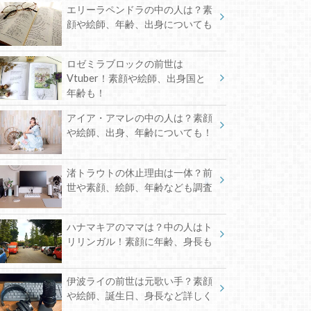
エリーラペンドラの中の人は？素
顔や絵師、年齢、出身についても
ロゼミラブロックの前世は
Vtuber！素顔や絵師、出身国と
年齢も！
アイア・アマレの中の人は？素顔
や絵師、出身、年齢についても！
渚トラウトの休止理由は一体？前
世や素顔、絵師、年齢なども調査
ハナマキアのママは？中の人はト
リリンガル！素顔に年齢、身長も
伊波ライの前世は元歌い手？素顔
や絵師、誕生日、身長など詳しく