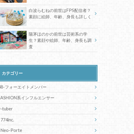
白波らむねの前世はFPS配信者？
素顔に絵師、年齢、身長も詳しく
陽茅ほのかの前世は芸術系の学
生？素顔や絵師、年齢、身長も調
査
カテゴリー
48-フォーエイトメンバー
FASHION系インフルエンサー
v-tuber
774inc.
Neo-Porte