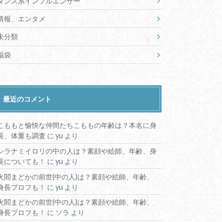
ダンス系インフルエンサー
情報、エンタメ
未分類
福袋
最近のコメント
こももと愉快な仲間たちこももの年齢は？本名に身
長、体重も調査
に
yu
より
シラナミイロリの中の人は？素顔や絵師、年齢、身
長についても！
に
yu
より
火閻まどかの前世(中の人)は？素顔や絵師、年齢、
身長プロフも！
に
yu
より
火閻まどかの前世(中の人)は？素顔や絵師、年齢、
身長プロフも！
に
ソラ
より