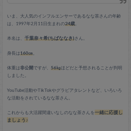
いま、大人気のインフルエンサーであるなな茶さんの年齢
は、1997年2月11日生まれの
24歳
。
本名は、
千葉奈々希(ちばななき)
さん。
身長は
160㎝
。
体重は
非公開
ですが、
56㎏
ほどだと予想されることが判明
しました。
YouTube活動やTikTokやグラビアタレントなど、いろいろ
な活動をされているなな茶さん。
これからも大活躍間違いなしのなな茶さんを
一緒に応援し
ましょう♪