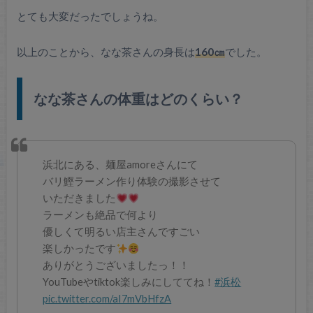
とても大変だったでしょうね。
以上のことから、なな茶さんの身長は
160㎝
でした。
なな茶さんの体重はどのくらい？
浜北にある、麺屋amoreさんにて
バリ鰹ラーメン作り体験の撮影させて
いただきました
ラーメンも絶品で何より
優しくて明るい店主さんですごい
楽しかったです
ありがとうございましたっ！！
YouTubeやtiktok楽しみにしててね！
#浜松
pic.twitter.com/aI7mVbHfzA