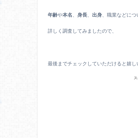
年齢
や
本名
、
身長
、
出身
、
職業
などにつ
詳しく調査してみましたので、
最後までチェックしていただけると嬉し
ス