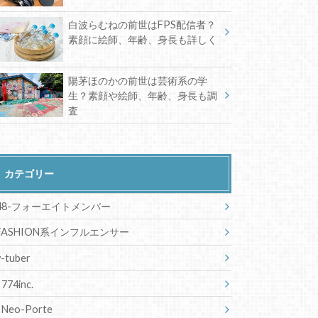
白波らむねの前世はFPS配信者？
素顔に絵師、年齢、身長も詳しく
陽茅ほのかの前世は芸術系の学
生？素顔や絵師、年齢、身長も調
査
カテゴリー
48-フォーエイトメンバー
FASHION系インフルエンサー
v-tuber
774inc.
Neo-Porte