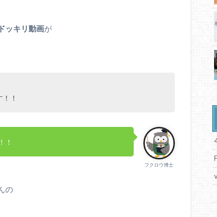
ドッキリ動画
が
ます！！
！！
フクロウ博士
んの