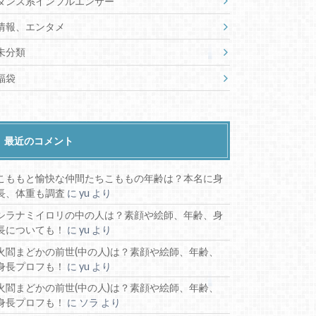
ダンス系インフルエンサー
情報、エンタメ
未分類
福袋
最近のコメント
こももと愉快な仲間たちこももの年齢は？本名に身
長、体重も調査
に
yu
より
シラナミイロリの中の人は？素顔や絵師、年齢、身
長についても！
に
yu
より
火閻まどかの前世(中の人)は？素顔や絵師、年齢、
身長プロフも！
に
yu
より
火閻まどかの前世(中の人)は？素顔や絵師、年齢、
身長プロフも！
に
ソラ
より