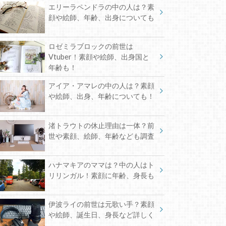
エリーラペンドラの中の人は？素
顔や絵師、年齢、出身についても
ロゼミラブロックの前世は
Vtuber！素顔や絵師、出身国と
年齢も！
アイア・アマレの中の人は？素顔
や絵師、出身、年齢についても！
渚トラウトの休止理由は一体？前
世や素顔、絵師、年齢なども調査
ハナマキアのママは？中の人はト
リリンガル！素顔に年齢、身長も
伊波ライの前世は元歌い手？素顔
や絵師、誕生日、身長など詳しく