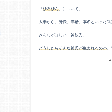
『
ひろぴん
』について、
大学
から、
身長
、
年齢
、
本名
といった気
みんながほしい「神彼氏」。
どうしたらそんな彼氏が生まれるのか
、
ス