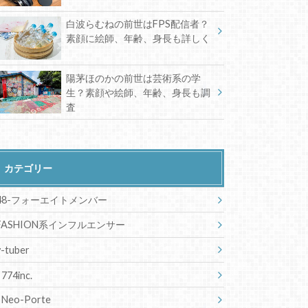
白波らむねの前世はFPS配信者？
素顔に絵師、年齢、身長も詳しく
陽茅ほのかの前世は芸術系の学
生？素顔や絵師、年齢、身長も調
査
カテゴリー
48-フォーエイトメンバー
FASHION系インフルエンサー
v-tuber
774inc.
Neo-Porte