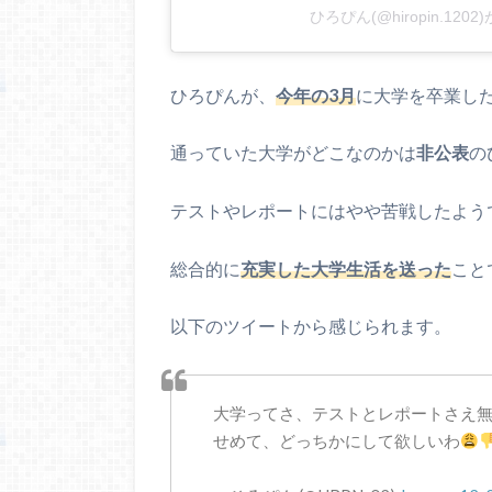
ひろぴん(@hiropin.12
ひろぴんが、
今年の3月
に大学を卒業し
通っていた大学がどこなのかは
非公表
の
テストやレポートにはやや苦戦したよう
総合的に
充実した大学生活を送った
こと
以下のツイートから感じられます。
大学ってさ、テストとレポートさえ
せめて、どっちかにして欲しいわ