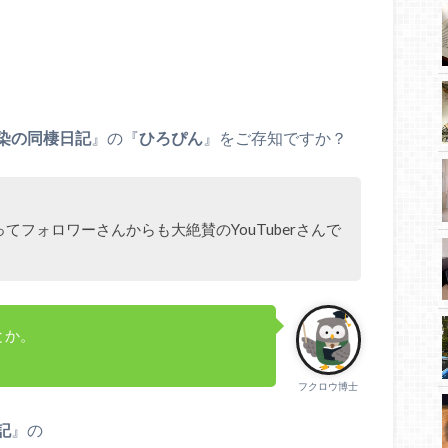
染の同棲日記
』の『
ひろぴん
』をご存知ですか？
てフォロワーさんからも大絶賛のYouTuberさんで
とか。
フクロウ博士
記
』の