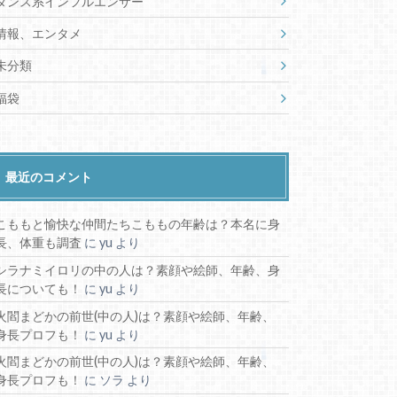
ダンス系インフルエンサー
情報、エンタメ
未分類
福袋
最近のコメント
こももと愉快な仲間たちこももの年齢は？本名に身
長、体重も調査
に
yu
より
シラナミイロリの中の人は？素顔や絵師、年齢、身
長についても！
に
yu
より
火閻まどかの前世(中の人)は？素顔や絵師、年齢、
身長プロフも！
に
yu
より
火閻まどかの前世(中の人)は？素顔や絵師、年齢、
身長プロフも！
に
ソラ
より