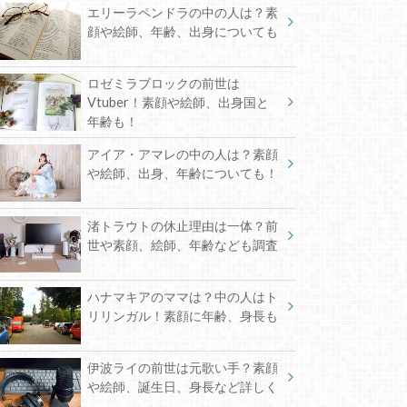
エリーラペンドラの中の人は？素
顔や絵師、年齢、出身についても
ロゼミラブロックの前世は
Vtuber！素顔や絵師、出身国と
年齢も！
アイア・アマレの中の人は？素顔
や絵師、出身、年齢についても！
渚トラウトの休止理由は一体？前
世や素顔、絵師、年齢なども調査
ハナマキアのママは？中の人はト
リリンガル！素顔に年齢、身長も
伊波ライの前世は元歌い手？素顔
や絵師、誕生日、身長など詳しく