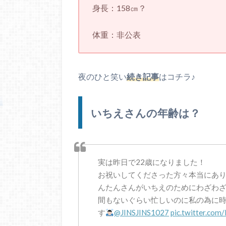
身長：158㎝？
体重：非公表
夜のひと笑い
続き記事
はコチラ♪
いちえさんの年齢は？
実は昨日で22歳になりました！
お祝いしてくださった方々本当にあ
んたんさんがいちえのためにわざわ
間もないぐらい忙しいのに私の為に
す
@JINSJINS1027
pic.twitter.c