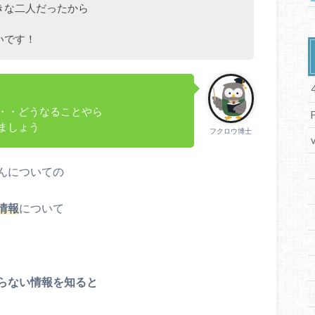
きな二人だったから
いです！
・・どうなることやら
ましょう
フクロウ博士
んについての
情報
について
らない情報を知ると