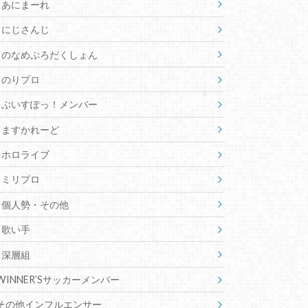
あにまーれ
にじさんじ
のなめぷろだくしょん
のりプロ
ぶいすぽっ！メンバー
ますかれーど
ホロライブ
ミリプロ
個人勢・その他
歌い手
深層組
WINNER’Sサッカーメンバー
その他インフルエンサー