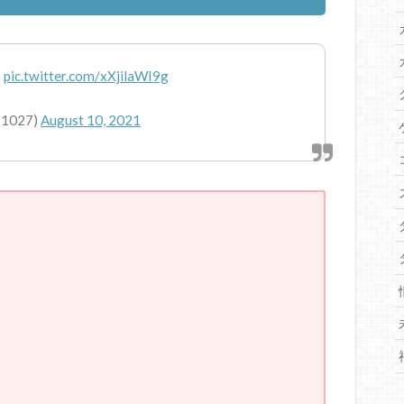
！
pic.twitter.com/xXjilaWI9g
1027)
August 10, 2021