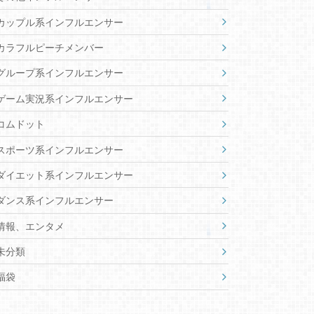
Re:AcT
VEE
WACTOR
あおぎり高校
あにまーれ
にじさんじ
のなめぷろだくしょん
のりプロ
ぶいすぽっ！メンバー
ますかれーど
ホロライブ
ミリプロ