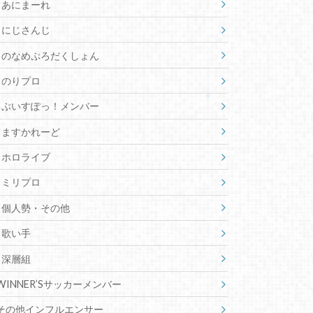
白波らむねの前世はFPS配信者？
素顔に絵師、年齢、身長も詳しく
陽茅ほのかの前世は芸術系の学
生？素顔や絵師、年齢、身長も調
査
カテゴリー
48-フォーエイトメンバー
FASHION系インフルエンサー
v-tuber
774inc.
Neo-Porte