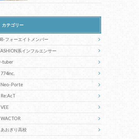
エリーラペンドラの中の人は？素
顔や絵師、年齢、出身についても
ロゼミラブロックの前世は
Vtuber！素顔や絵師、出身国と
年齢も！
アイア・アマレの中の人は？素顔
や絵師、出身、年齢についても！
渚トラウトの休止理由は一体？前
世や素顔、絵師、年齢なども調査
ハナマキアのママは？中の人はト
リリンガル！素顔に年齢、身長も
伊波ライの前世は元歌い手？素顔
や絵師、誕生日、身長など詳しく