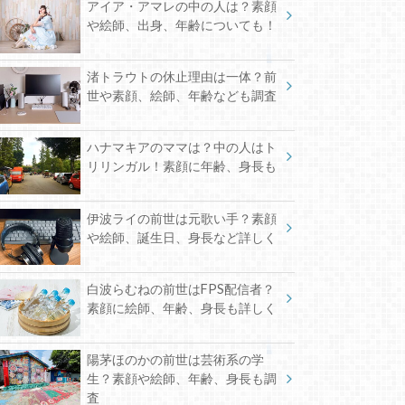
最近の投稿
五木左京の中の人は営業マン？素
顔や絵師、身長、年齢などに迫る
クロードクローマークの前世は？
素顔に絵師、年齢、身長など調査