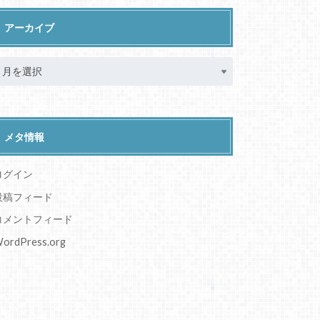
ダンス系インフルエンサー
情報、エンタメ
未分類
福袋
最近のコメント
こももと愉快な仲間たちこももの年齢は？本名に身
長、体重も調査
に
yu
より
シラナミイロリの中の人は？素顔や絵師、年齢、身
長についても！
に
yu
より
火閻まどかの前世(中の人)は？素顔や絵師、年齢、
身長プロフも！
に
yu
より
火閻まどかの前世(中の人)は？素顔や絵師、年齢、
身長プロフも！
に
ソラ
より