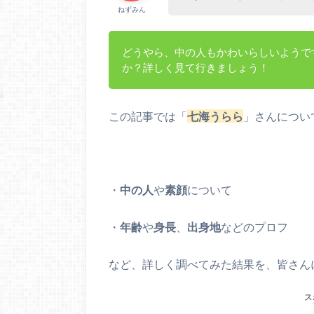
ねずみん
どうやら、中の人もかわいらしいようで
か？詳しく見て行きましょう！
この記事では「
七海うらら
」さんについ
・
中の人
や
素顔
について
・
年齢
や
身長
、
出身地
などのプロフ
など、詳しく調べてみた結果を、皆さん
ス