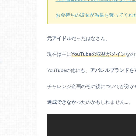
お金持ちの彼女が温泉を奢ってくれ
元アイドル
だったはなさん、
現在は主に
YouTubeの収益がメイン
なの
YouTubeの他にも、
アパレルブランドを
チャレンジ企画のその後についてが分か
達成できなかった
のかもしれません…。