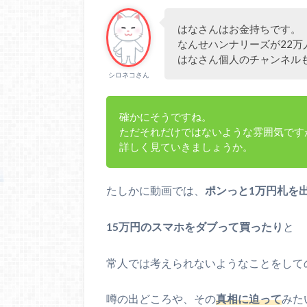
はなさんはお金持ちです。
なんせハンナリーズが22万
はなさん個人のチャンネル
シロネコさん
確かにそうですね。
ただそれだけではないような雰囲気です
詳しく見ていきましょうか。
たしかに動画では、
ポンっと1万円札を
15万円のスマホをダブって買ったり
と
常人では考えられないようなことをして
噂の出どころや、その
真相に迫って
みた