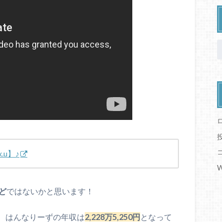
u】♪
W
んど
ではないかと思います！
、はんなりーずの年収は
2,228万5,250円
となって