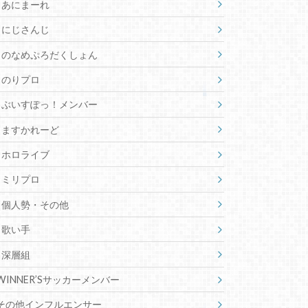
あにまーれ
にじさんじ
のなめぷろだくしょん
のりプロ
ぶいすぽっ！メンバー
ますかれーど
ホロライブ
ミリプロ
個人勢・その他
歌い手
深層組
WINNER’Sサッカーメンバー
その他インフルエンサー