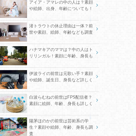
アイア・アマレの中の人は？素顔
や絵師、出身、年齢についても！
渚トラウトの休止理由は一体？前
世や素顔、絵師、年齢なども調査
ハナマキアのママは？中の人はト
リリンガル！素顔に年齢、身長も
伊波ライの前世は元歌い手？素顔
や絵師、誕生日、身長など詳しく
白波らむねの前世はFPS配信者？
素顔に絵師、年齢、身長も詳しく
陽茅ほのかの前世は芸術系の学
生？素顔や絵師、年齢、身長も調
査