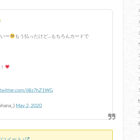
ないー
もう払ったけど…もちろんカードで
に！
.twitter.com/ii8z7hZ1WG
hana_)
May 2, 2020
のツイート♪