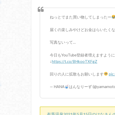
ねっとでまた買い物してしまったー
届くの楽しみやけどお金はらいたく
写真ないって…
今日もYouTube登録者増えますよう
↓
https://t.co/BHkooTXFgZ
回りの人に拡散もお願いします
pic
— HANA
はんなりーず (@yamamoto
有馬温泉2021年5月15日のはなさん