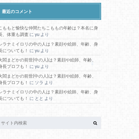
最近のコメント
こももと愉快な仲間たちこももの年齢は？本名に身
長、体重も調査
に
yu
より
シラナミイロリの中の人は？素顔や絵師、年齢、身
長についても！
に
yu
より
火閻まどかの前世(中の人)は？素顔や絵師、年齢、
身長プロフも！
に
yu
より
火閻まどかの前世(中の人)は？素顔や絵師、年齢、
身長プロフも！
に
ソラ
より
シラナミイロリの中の人は？素顔や絵師、年齢、身
長についても！
に
とと
より