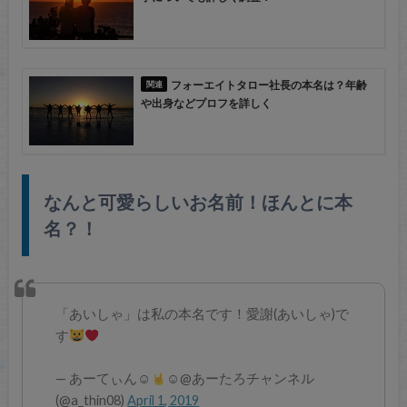
フォーエイトタロー社長の本名は？年齢
や出身などプロフを詳しく
なんと可愛らしいお名前！ほんとに本
名？！
「あいしゃ」は私の本名です！愛謝(あいしゃ)で
す
— あーてぃん☺︎︎
☺︎@あーたろチャンネル
(@a_thin08)
April 1, 2019