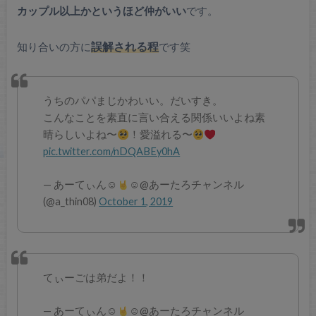
カップル以上かというほど仲がいい
です。
知り合いの方に
誤解される程
です笑
うちのパパまじかわいい。だいすき。
こんなことを素直に言い合える関係いいよね素
晴らしいよね〜
！愛溢れる〜
pic.twitter.com/nDQABEy0hA
— あーてぃん☺︎︎
☺︎@あーたろチャンネル
(@a_thin08)
October 1, 2019
てぃーごは弟だよ！！
— あーてぃん☺︎︎
☺︎@あーたろチャンネル