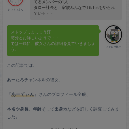
てるメンバーの1人
タロー社長と、家族みんなでTikTokをやられ
シロネコさん
ている・・
ストップしましょう汗
随分とお詳しいようで・・
では一緒に、彼女さんの詳細を見ていきましょ
フクロウ博士
う。
この記事では、
あーたろチャンネルの彼女、
『
あーてぃん
』さんのプロフィール全般、
本名
や
身長
、
年齢
そして
出身地
などを詳しく調査してみま
した。