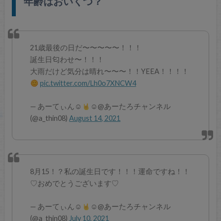
年齢はおいくつ？
21歳最後の日だ〜〜〜〜〜！！！
誕生日匂わせ〜！！！
大雨だけど気分は晴れ〜〜〜！！YEEA！！！！
pic.twitter.com/Lh0o7XNCW4
— あーてぃん☺︎︎
☺︎@あーたろチャンネル
(@a_thin08)
August 14, 2021
8月15！？私の誕生日です！！！運命ですね！！
♡おめでとうございます♡
— あーてぃん☺︎︎
☺︎@あーたろチャンネル
(@a_thin08)
July 10, 2021