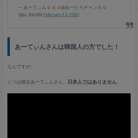
— あーてぃん☺︎︎
☺︎@あーたろチャンネル
(@a_thin08)
February 13, 2020
あーてぃんさんは韓国人の方でした！
なんですが、
じつは彼女あーてぃんさん、
日本人ではありません
。