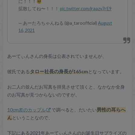
に！！！
拡散してね〜！！！
pic.twitter.com/jraazy7rE9
— あーたろちゃんねる (@a_taroofficial)
August
16, 2021
あーてぃんさんの身長は公表されていませんが、
彼氏である
タロー社長の身長が165cm
となっています。
お二人の並んだお写真を拝見させて頂くと、なかなか全身
のお写真が見つからないのですが、
10cm差のカップル
で調べると、だいたい
男性の耳らへ
ん
ということなので、
下記にある2021年あーてぃんさんのお誕生日サプライズの