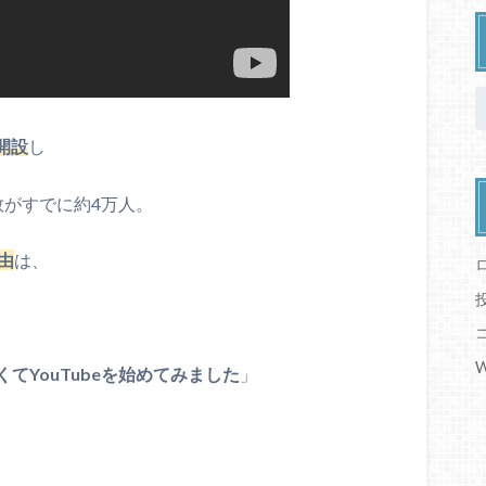
を開設
し
数がすでに約4万人。
理由
は、
W
てYouTubeを始めてみました
」