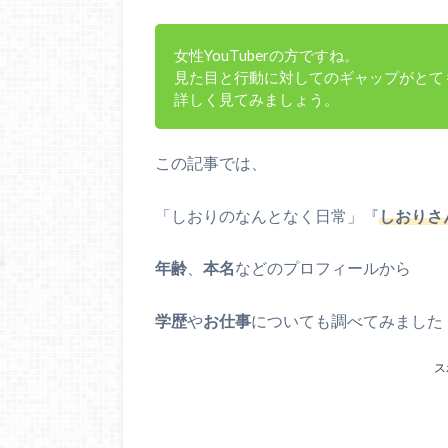
女性YouTuberの方ですね。
見た目と行動に対してのギャップがとて
詳しく見てみましょう。
この記事では、
「しおりのなんとなく日常」『
しおりさ
年齢
、
本名
などのプロフィールから
学歴
や
お仕事
についても調べてみました
ス