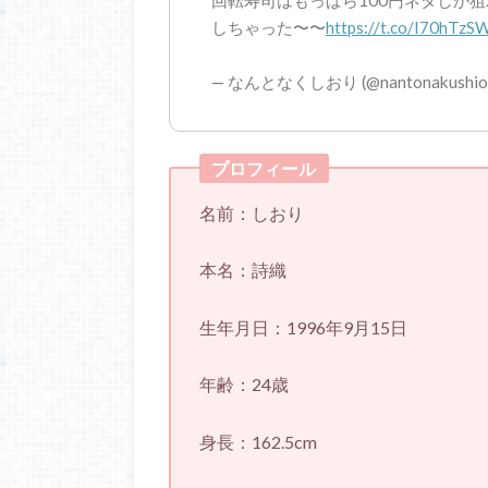
回転寿司はもっぱら100円ネタしか
しちゃった〜〜
https://t.co/I70hTzS
— なんとなくしおり (@nantonakushior
プロフィール
名前：しおり
本名：詩織
生年月日：1996年9月15日
年齢：24歳
身長：162.5cm