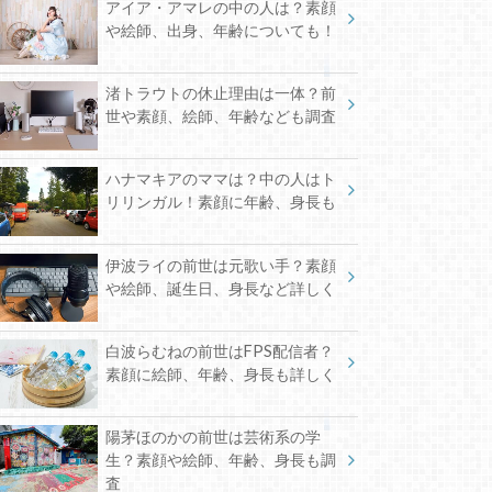
アイア・アマレの中の人は？素顔
や絵師、出身、年齢についても！
渚トラウトの休止理由は一体？前
世や素顔、絵師、年齢なども調査
ハナマキアのママは？中の人はト
リリンガル！素顔に年齢、身長も
伊波ライの前世は元歌い手？素顔
や絵師、誕生日、身長など詳しく
白波らむねの前世はFPS配信者？
素顔に絵師、年齢、身長も詳しく
陽茅ほのかの前世は芸術系の学
生？素顔や絵師、年齢、身長も調
査