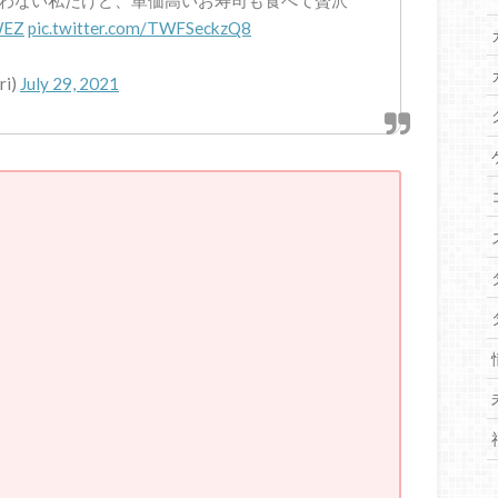
狙わない私だけど、単価高いお寿司も食べて贅沢
WEZ
pic.twitter.com/TWFSeckzQ8
i)
July 29, 2021