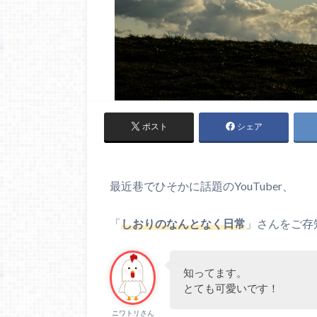
ポスト
シェア
最近巷でひそかに話題のYouTuber、
「
しおりのなんとなく日常
」さんをご存
知ってます。
とても可愛いです！
ニワトリさん