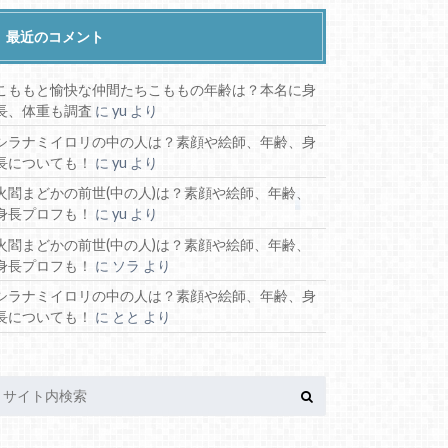
最近のコメント
こももと愉快な仲間たちこももの年齢は？本名に身
長、体重も調査
に
yu
より
シラナミイロリの中の人は？素顔や絵師、年齢、身
長についても！
に
yu
より
火閻まどかの前世(中の人)は？素顔や絵師、年齢、
身長プロフも！
に
yu
より
火閻まどかの前世(中の人)は？素顔や絵師、年齢、
身長プロフも！
に
ソラ
より
シラナミイロリの中の人は？素顔や絵師、年齢、身
長についても！
に
とと
より