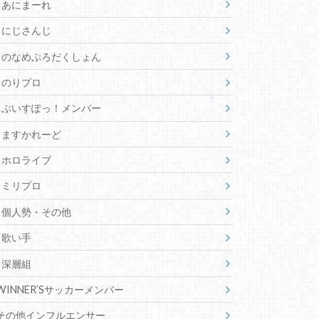
あにまーれ
にじさんじ
のなめぷろだくしょん
のりプロ
ぶいすぽっ！メンバー
ますかれーど
ホロライブ
ミリプロ
個人勢・その他
歌い手
深層組
WINNER’Sサッカーメンバー
その他インフルエンサー