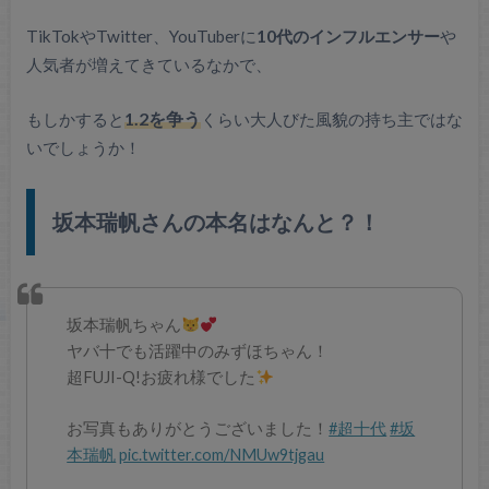
TikTokやTwitter、YouTuberに
10代のインフルエンサー
や
人気者が増えてきているなかで、
もしかすると
1.2を争う
くらい大人びた風貌の持ち主ではな
いでしょうか！
坂本瑞帆さんの本名はなんと？！
坂本瑞帆ちゃん
ヤバ十でも活躍中のみずほちゃん！
超FUJI-Q!お疲れ様でした
お写真もありがとうございました！
#超十代
#坂
本瑞帆
pic.twitter.com/NMUw9tjgau