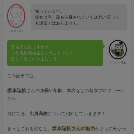
知っています。
彼女は今、最も注目されている10代と言って
も過言ではありません。
シロネコさん
著名人の方ですか？
まだ現役高校生ということですが
詳しく見ていきましょう。
フクロウ博士
この記事では、
坂本瑞帆
さんの
身長
や
年齢
、
本名
などの基本プロフィール
から、
気になる、
出身高校
について紹介していきます！
きっとこれを読むと、
坂本瑞帆さんの魅力
がさらに分かっ