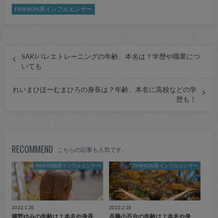
FASHION系インフルエンサー
SAKIバレエトレーニングの年齢、本名は？学歴や職業につ
いても
れいまひほーむまひろの身長は？年齢、本名に高校などの学
歴も！
RECOMMEND
こちらの記事も人気です。
FASHION系インフルエンサー
FASHION系インフルエンサー
2022.1.28
2022.2.18
嬉野ゆみの年齢は？本名や身長、
兵藤小百合の年齢は？本名や身