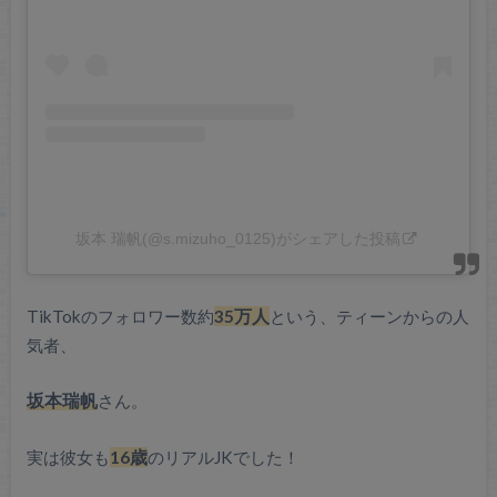
坂本 瑞帆(@s.mizuho_0125)がシェアした投稿
TikTokのフォロワー数約
35万人
という、ティーンからの人
気者、
坂本瑞帆
さん。
実は彼女も
16歳
のリアルJKでした！