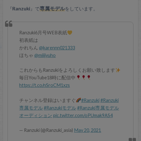
『
Ranzuki
』で
専属モデル
をしています。
Ranzuki6月号WEB表紙
初表紙は
かれちん
@karennn021333
ほちゃ
@miiijyuho
これからもRanzukiをよろしくお願い致します
毎日YouTube18時に配信中
https://t.co/nSroCM1xzs
チャンネル登録はいますぐ
#Ranzuki
#Ranzuki
専属モデル
#Ranzukiモデル
#Ranzuki専属モデル
オーディション
pic.twitter.com/oPUmak9AS4
— Ranzuki (@Ranzuki_asia)
May 20, 2021