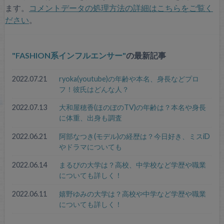
ます。
コメントデータの処理方法の詳細はこちらをご覧く
ださい
。
FASHION系インフルエンサー
の最新記事
2022.07.21
ryoka(youtube)の年齢や本名、身長などプロ
フ！彼氏はどんな人？
2022.07.13
大和屋穂香(ほのぼのTV)の年齢は？本名や身長
に体重、出身も調査
2022.06.21
阿部なつき(モデル)の経歴は？今日好き、ミスiD
やドラマについても
2022.06.14
まるぴの大学は？高校、中学校など学歴や職業
についても詳しく！
2022.06.11
嬉野ゆみの大学は？高校や中学など学歴や職業
についても詳しく！