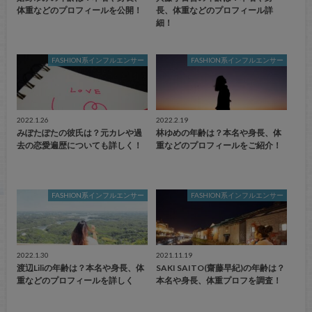
体重などのプロフィールを公開！
長、体重などのプロフィール詳
細！
FASHION系インフルエンサー
FASHION系インフルエンサー
2022.1.26
2022.2.19
みぽたぽたの彼氏は？元カレや過
林ゆめの年齢は？本名や身長、体
去の恋愛遍歴についても詳しく！
重などのプロフィールをご紹介！
FASHION系インフルエンサー
FASHION系インフルエンサー
2022.1.30
2021.11.19
渡辺Liliの年齢は？本名や身長、体
SAKI SAITO(齋藤早紀)の年齢は？
重などのプロフィールを詳しく
本名や身長、体重プロフを調査！