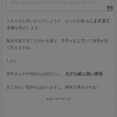
音羽 ( おとは ) @フォーエイト(@_.otoha._)がシェアした投稿
スタイルも良いからでしょうか、なんだか
かっこよすぎて
十分
な気がします。
集合写真で見ても分かる通り、
スラッとして
いて身長が高
く見えますね。
しかし、
音羽さんの中性的なお顔立ちに、
モデル級に高い身長
、
見てみたい気持ちはありますし、興味が湧きますね！
スポンサーリンク