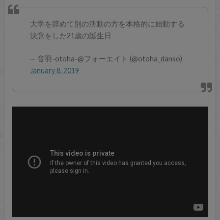
大学を辞めて別の活動の方を本格的に始動する
決意をした21歳の誕生日
— 音羽-otoha-@フォーエイト (@otoha_danso)
January 8, 2019