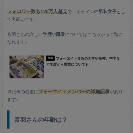
フォロワー数も120万人越え
で、イケメンの
男装女子
とし
て名高いです。
音羽さんの詳しい
学歴
や
職業
についてはこちらからご覧に
なれます♪
フォーエイト音羽の大学や高校、中学な
ど学歴から職業についても
※記事の最後に
フォーエイトメンバーの詳細記事
があり
ます♪
音羽さんの年齢は？