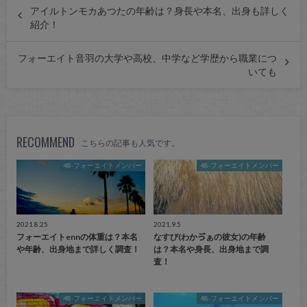
アイルトンモカあつたの年齢は？身長や本名、出身も詳しく
紹介！
フォーエイト音羽の大学や高校、中学など学歴から職業につ
いても
RECOMMEND
こちらの記事も人気です。
48-フォーエイトメンバー
48-フォーエイトメンバー
2021.8.25
2021.9.5
フォーエイトennの体重は？本名
なすび(わかゔぁの彼女)の年齢
や年齢、出身地まで詳しく調査！
は？本名や身長、出身地まで調
査！
48-フォーエイトメンバー
48-フォーエイトメンバー