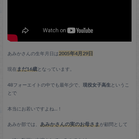
あみかさんの生年月日は
2005年4月29日
現在
まだ16歳
となっています。
48フォーエイトの中でも最年少で、
現役女子高生
というこ
とで
本当にお若いですよね…！
あみか部では、
あみかさんの実のお母さま
が顧問として