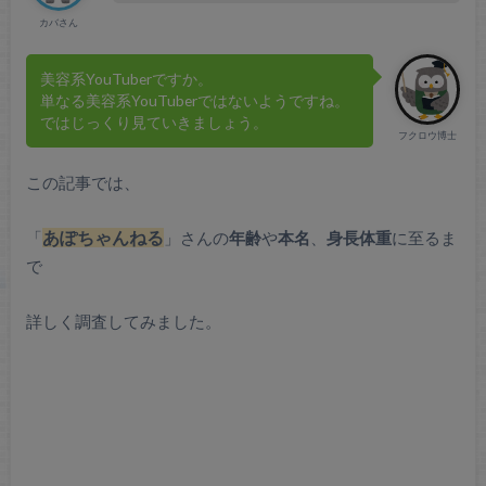
カバさん
美容系YouTuberですか。
単なる美容系YouTuberではないようですね。
ではじっくり見ていきましょう。
フクロウ博士
この記事では、
「
あぽちゃんねる
」さんの
年齢
や
本名
、
身長体重
に至るま
で
詳しく調査してみました。