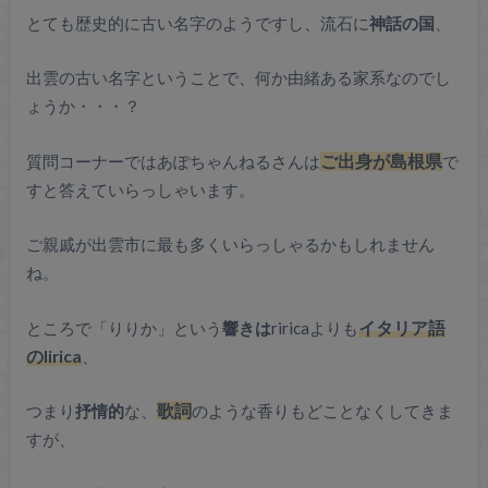
とても歴史的に古い名字のようですし、流石に
神話の国
、
出雲の古い名字ということで、何か由緒ある家系なのでし
ょうか・・・？
質問コーナーではあぽちゃんねるさんは
ご出身が島根県
で
すと答えていらっしゃいます。
ご親戚が出雲市に最も多くいらっしゃるかもしれません
ね。
ところで「りりか」という
響きは
riricaよりも
イタリア語
のlirica
、
つまり
抒情的
な、
歌詞
のような香りもどことなくしてきま
すが、