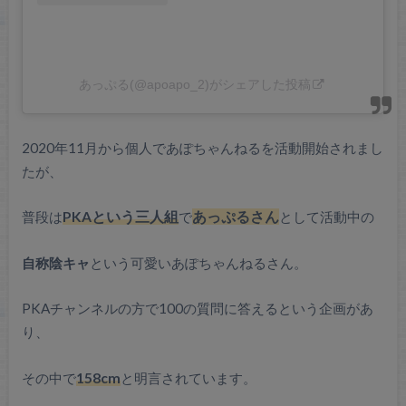
あっぷる(@apoapo_2)がシェアした投稿
2020年11月から個人であぽちゃんねるを活動開始されまし
たが、
普段は
PKAという三人組
で
あっぷるさん
として活動中の
自称陰キャ
という可愛いあぽちゃんねるさん。
PKAチャンネルの方で100の質問に答えるという企画があ
り、
その中で
158cm
と明言されています。