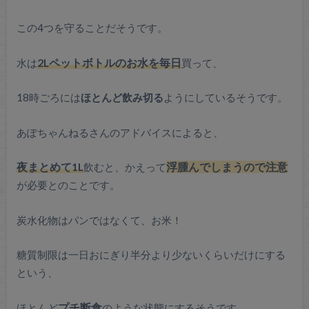
この4つを守ることだそうです。
水は
2Lペットボトルのお水を毎日
買って、
18時ごろには
ほとんど飲み切る
ようにしているそうです。
あぽちゃんねるさんのアドバイスによると、
夜まとめて1L
飲むと、かえって
浮腫んでしまうので注意
が必要とのことです。
炭水化物はパンではなくて、お米！
糖質制限は一日おにぎり半分より少ないくらいだけにする
という、
ほとんど
プチ断食
のような状態にするそうです。