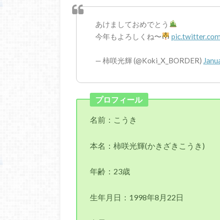
あけましておめでとう
今年もよろしくね〜
pic.twitter.c
— 柿咲光輝 (@Koki_X_BORDER)
Janu
プロフィール
名前：こうき
本名：柿咲光輝(かきざきこうき)
年齢：23歳
生年月日：1998年8月22日