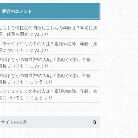
最近のコメント
こももと愉快な仲間たちこももの年齢は？本名に身
長、体重も調査
に
yu
より
シラナミイロリの中の人は？素顔や絵師、年齢、身
長についても！
に
yu
より
火閻まどかの前世(中の人)は？素顔や絵師、年齢、
身長プロフも！
に
yu
より
火閻まどかの前世(中の人)は？素顔や絵師、年齢、
身長プロフも！
に
ソラ
より
シラナミイロリの中の人は？素顔や絵師、年齢、身
長についても！
に
とと
より