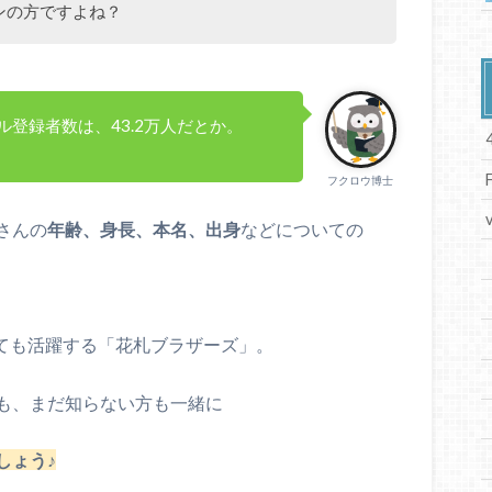
ンの方ですよね？
登録者数は、43.2万人だとか。
フクロウ博士
さんの
年齢、身長、本名、出身
などについての
しても活躍する「花札ブラザーズ」。
も、まだ知らない方も一緒に
しょう♪