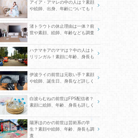
アイア・アマレの中の人は？素顔
や絵師、出身、年齢についても！
渚トラウトの休止理由は一体？前
世や素顔、絵師、年齢なども調査
ハナマキアのママは？中の人はト
リリンガル！素顔に年齢、身長も
伊波ライの前世は元歌い手？素顔
や絵師、誕生日、身長など詳しく
白波らむねの前世はFPS配信者？
素顔に絵師、年齢、身長も詳しく
陽茅ほのかの前世は芸術系の学
生？素顔や絵師、年齢、身長も調
査