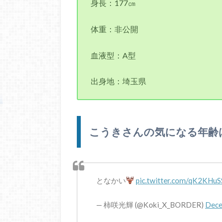
身長：177㎝
体重：非公開
血液型：A型
出身地：埼玉県
こうきさんの気になる年齢
となかい
pic.twitter.com/qK2KHu
— 柿咲光輝 (@Koki_X_BORDER)
Dece