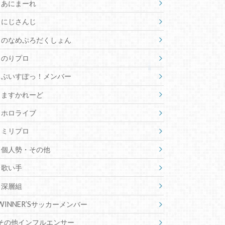
あにまーれ
にじさんじ
のなめぷろだくしょん
のりプロ
ぶいすぽっ！メンバー
ますかれーど
ホロライブ
ミリプロ
個人勢・その他
歌い手
深層組
WINNER’Sサッカーメンバー
その他インフルエンサー