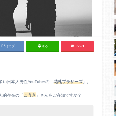
はてブ
Pocket
送る
日本人男性YouTuberの「
花札ブラザーズ
」。
ん的存在の「
こうき
」さんをご存知ですか？