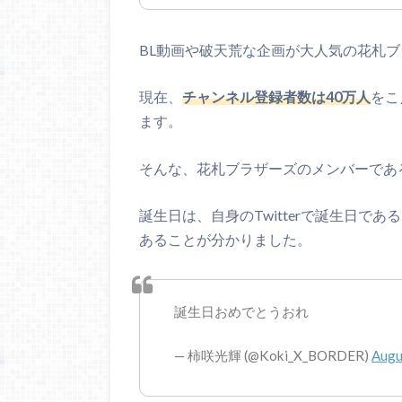
BL動画や破天荒な企画が大人気の花札
現在、
チャンネル登録者数は40万人
をこ
ます。
そんな、花札ブラザーズのメンバーであ
誕生日は、自身のTwitterで誕生日で
あることが分かりました。
誕生日おめでとうおれ
— 柿咲光輝 (@Koki_X_BORDER)
Augu