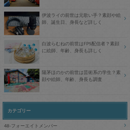
伊波ライの前世は元歌い手？素顔や絵
師、誕生日、身長など詳しく
白波らむねの前世はFPS配信者？素顔
に絵師、年齢、身長も詳しく
陽茅ほのかの前世は芸術系の学生？素
顔や絵師、年齢、身長も調査
カテゴリー
48-フォーエイトメンバー