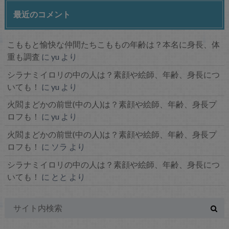
最近のコメント
こももと愉快な仲間たちこももの年齢は？本名に身長、体
重も調査
に
yu
より
シラナミイロリの中の人は？素顔や絵師、年齢、身長につ
いても！
に
yu
より
火閻まどかの前世(中の人)は？素顔や絵師、年齢、身長プ
ロフも！
に
yu
より
火閻まどかの前世(中の人)は？素顔や絵師、年齢、身長プ
ロフも！
に
ソラ
より
シラナミイロリの中の人は？素顔や絵師、年齢、身長につ
いても！
に
とと
より