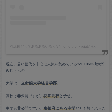
桃太郎@大学あるあるやる人(@momotaro_kyoju)がシェアした投稿
現在、若い世代を中心に人気を集めているYouTuber桃太郎
教授さんの
大学は、
立命館大学経営学部
。
高校は
非公開
ですが、
花園高校
と予想。
中学も
非公開
ですが、
京都府にある中学
だと予想されるこ