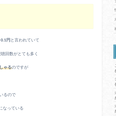
0.1円
と言われていて
視聴回数がとても多く
しゃる
のですが
いるので
になっている