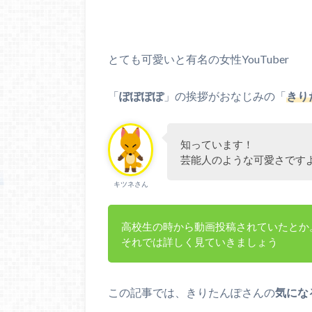
とても可愛いと有名の女性YouTuber
「
ぽぽぽぽ
」の挨拶がおなじみの「
きり
知っています！
芸能人のような可愛さです
キツネさん
高校生の時から動画投稿されていたとか
それでは詳しく見ていきましょう
この記事では、きりたんぽさんの
気にな