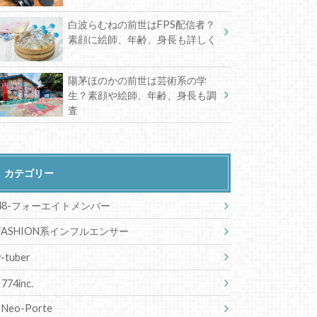
白波らむねの前世はFPS配信者？
素顔に絵師、年齢、身長も詳しく
陽茅ほのかの前世は芸術系の学
生？素顔や絵師、年齢、身長も調
査
カテゴリー
48-フォーエイトメンバー
FASHION系インフルエンサー
v-tuber
774inc.
Neo-Porte