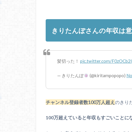
きりたんぽさんの年収は意
髪切った！
pic.twitter.com/F0zOCb2
— きりたんぽ
(@kiritampopopo)
No
チャンネル登録者数100万人超え
のきり
100万超えていると年収もすごいことに