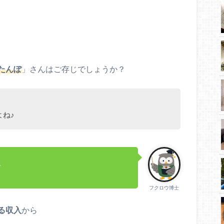
たんぽ
」さんはご存じでしょうか？
よね♪
。
フクロウ博士
る収入
から