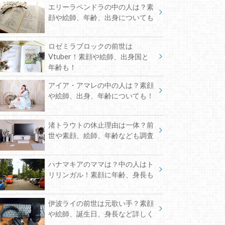
エリーラペンドラの中の人は？素
顔や絵師、年齢、出身についても
ロゼミラブロックの前世は
Vtuber！素顔や絵師、出身国と
年齢も！
アイア・アマレの中の人は？素顔
や絵師、出身、年齢についても！
渚トラウトの休止理由は一体？前
世や素顔、絵師、年齢なども調査
ハナマキアのママは？中の人はト
リリンガル！素顔に年齢、身長も
伊波ライの前世は元歌い手？素顔
や絵師、誕生日、身長など詳しく