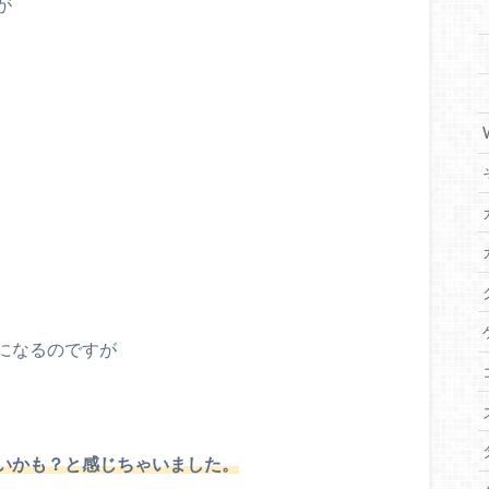
が
になるのですが
いかも？と感じちゃいました。