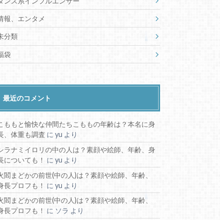
ダンス系インフルエンサー
情報、エンタメ
未分類
福袋
最近のコメント
こももと愉快な仲間たちこももの年齢は？本名に身
長、体重も調査
に
yu
より
シラナミイロリの中の人は？素顔や絵師、年齢、身
長についても！
に
yu
より
火閻まどかの前世(中の人)は？素顔や絵師、年齢、
身長プロフも！
に
yu
より
火閻まどかの前世(中の人)は？素顔や絵師、年齢、
身長プロフも！
に
ソラ
より