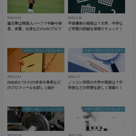
2022.5.15
2022.1.18
脇元華は韓国人ハーフ？年齢や身
平岩優奈の高校は？大学、中学な
長、体重、出身などのwikiプロフ
ど学歴の詳細を深堀りチェック！
スポーツ系インフルエンサー
スポーツ系インフルエンサー
2021.2.11
2022.1.7
ゆめめ(バスケ)の本名や身長など
ノッコン寺田の大学や高校は？中
のプロフィールを詳しく紹介
学校などの学歴を詳しく深掘り！
スポーツ系インフルエンサー
スポーツ系インフルエンサー
2021.6.19
2022.1.26