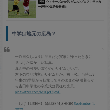
ウィナーズたか(リゼム)のプロフ！サッカ
ー経歴や出身校詳細も
中学は地元の広島？
一昨日久しぶりに半日だけ実家に帰ったときに
見つけた懐かしい写真。
真ん中の可愛いぼうやがリゼムけいご。
左下のウリ坊主がリゼムたか。右下私。当時は3
年生の3学期から転校してそのままの制服着るか
ら吉田中学校の卒業式は異様な光景。
pic.twitter.com/M1QcfZjevP
— しげ【LISEM】 (@LISEM_SHIGE)
September 1,
2020