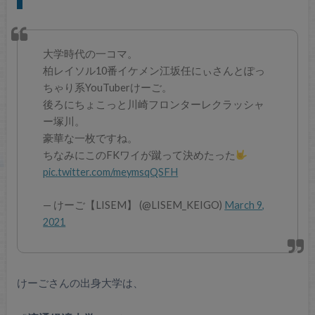
大学時代の一コマ。
柏レイソル10番イケメン江坂任にぃさんとぽっ
ちゃり系YouTuberけーご。
後ろにちょこっと川崎フロンターレクラッシャ
ー塚川。
豪華な一枚ですね。
ちなみにこのFKワイが蹴って決めたった
pic.twitter.com/meymsqQSFH
— けーご【LISEM】 (@LISEM_KEIGO)
March 9,
2021
けーごさんの出身大学は、