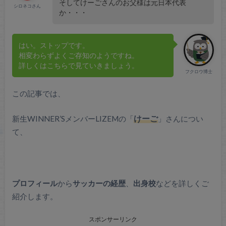
そしてけーごさんのお父様は元日本代表
シロネコさん
か・・・
はい。ストップです。
相変わらずよくご存知のようですね。
詳しくはこちらで見ていきましょう。
フクロウ博士
この記事では、
新生WINNER’SメンバーLIZEMの「
けーご
」さんについ
て、
プロフィール
から
サッカーの経歴
、
出身校
などを詳しくご
紹介します。
スポンサーリンク