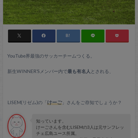
YouTube界最強のサッカーチームつくる。
新生WINNER’Sメンバー内で
最も有名人
とされる、
LISEM(リゼム)の「
けーご
」さんをご存知でしょうか？
知っています。
けーごさんを含むLISEMの3人は元サンフレッ
チェ広島ユース所属。