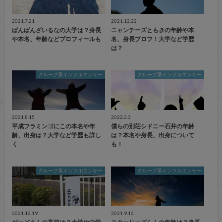
2021.7.21
2021.12.22
ばんばんざいるなの大学は？身長
ニャンチーズともきの年齢や本
や本名、年齢などプロフィールも
名、身長プロフ！大学など学歴
は？
グループ系インフルエンサー
グループ系インフルエンサー
2021.8.15
2022.3.3
平成フラミンゴにこの本名や年
僕らの別荘シドニー石井の年齢
齢、出身は？大学など学歴も詳し
は？本名や身長、出身について
く
も！
グループ系インフルエンサー
グループ系インフルエンサー
2021.12.19
2021.9.16