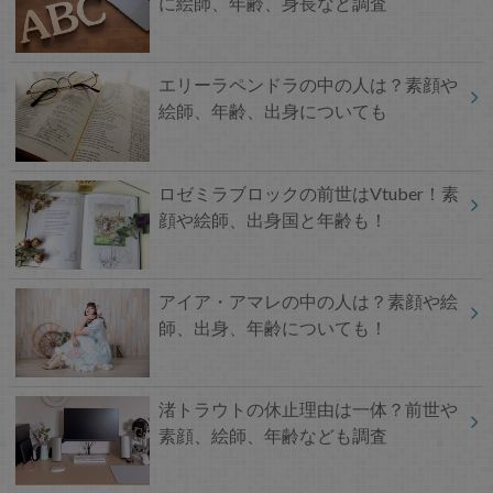
に絵師、年齢、身長など調査
エリーラペンドラの中の人は？素顔や
絵師、年齢、出身についても
ロゼミラブロックの前世はVtuber！素
顔や絵師、出身国と年齢も！
アイア・アマレの中の人は？素顔や絵
師、出身、年齢についても！
渚トラウトの休止理由は一体？前世や
素顔、絵師、年齢なども調査