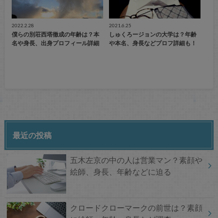
2022.2.28
2021.6.25
僕らの別荘西塔徹成の年齢は？本
しゅくろージョンの大学は？年齢
名や身長、出身プロフィール詳細
や本名、身長などプロフ詳細も！
最近の投稿
五木左京の中の人は営業マン？素顔や
絵師、身長、年齢などに迫る
クロードクローマークの前世は？素顔