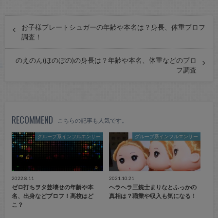
お子様プレートシュガーの年齢や本名は？身長、体重プロフ
調査！
のえのん(ほのぼの)の身長は？年齢や本名、体重などのプロ
フ調査
RECOMMEND
こちらの記事も人気です。
グループ系インフルエンサー
グループ系インフルエンサー
2022.8.11
2021.10.21
ゼロ打ちヲタ芸壊せの年齢や本
ヘラヘラ三銃士まりなとふっかの
名、出身などプロフ！高校はど
真相は？職業や収入も気になる！
こ？