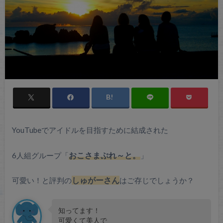
YouTubeでアイドルを目指すために結成された
6人組グループ「
おこさまぷれ～と。
」
可愛い！と評判の
しゅがーさん
はご存じでしょうか？
知ってます！
可愛くて美人で