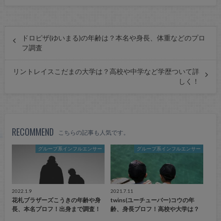
ドロピザ(ゆいまる)の年齢は？本名や身長、体重などのプロ
フ調査
リントレイスこだまの大学は？高校や中学など学歴ついて詳
しく！
RECOMMEND
こちらの記事も人気です。
グループ系インフルエンサー
グループ系インフルエンサー
2022.1.9
2021.7.11
花札ブラザーズこうきの年齢や身
twins(ユーチューバー)コウの年
長、本名プロフ！出身まで調査！
齢、身長プロフ！高校や大学は？