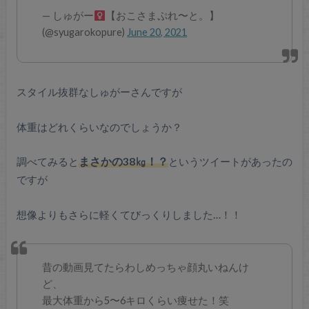
— しゅがー‍
【おこさまぷれ〜と。】
(@syugarokopure)
June 20, 2021
スタイル抜群なしゅがーさんですが
体重はどれくらいなのでしょうか？
調べてみると
まさかの38㎏！？
というツイートがあったの
ですが
想像よりもさらに軽くてびっくりしました…！！
昔の動画見てたらわしめっちゃ顔丸いねんけ
ど、
最大体重から5〜6キロくらい痩せた！笑