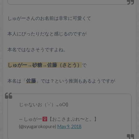
しゅがーさんのお名前は非常に可愛くて
本人にぴったりだなと感じるのですが
本名ではなさそうですよね。
しゅがー→砂糖→佐藤（さとう）
で
本名は「
佐藤
」では？という推測もあるようですが
じゃないお（´-`）.｡oO()
— しゅがー‍
【おこさまぷれ〜と。】
(@syugarokopure)
May 9, 2018