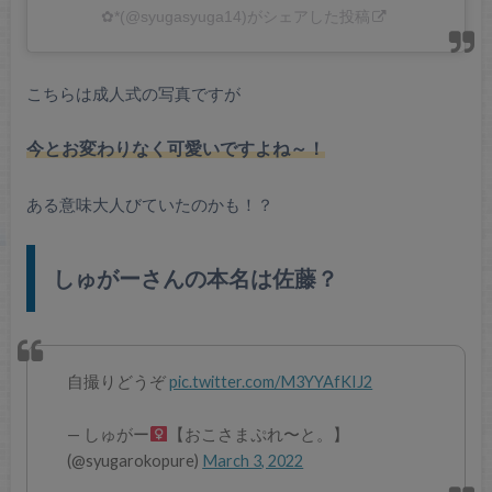
✿*(@syugasyuga14)がシェアした投稿
こちらは成人式の写真ですが
今とお変わりなく可愛いですよね～！
ある意味大人びていたのかも！？
しゅがーさんの本名は佐藤？
自撮りどうぞ
pic.twitter.com/M3YYAfKIJ2
— しゅがー‍
【おこさまぷれ〜と。】
(@syugarokopure)
March 3, 2022