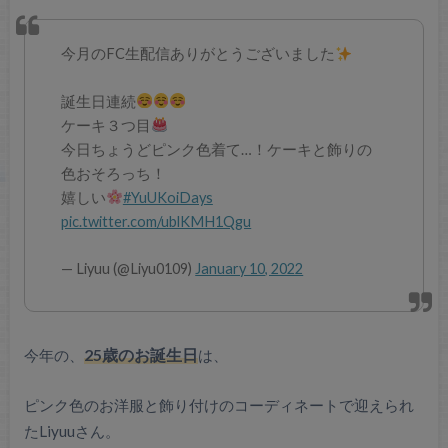
今月のFC生配信ありがとうございました
誕生日連続
ケーキ３つ目
今日ちょうどピンク色着て…！ケーキと飾りの
色おそろっち！
嬉しい
#YuUKoiDays
pic.twitter.com/ublKMH1Qgu
— Liyuu (@Liyu0109)
January 10, 2022
今年の、
25歳のお誕生日
は、
ピンク色のお洋服と飾り付けのコーディネートで迎えられ
たLiyuuさん。