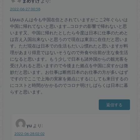
まめすけ
より:
2022-06-27 00:58
Liyuuさんは今も中国在住とされていますがここ2年ぐらいは
中国に帰れてないと思います…コロナの影響で帰れないと思
います又、中国に帰れたとしたら今度は日本に仕事のためと
は言え入国出来ないと思うので現在は東京に在住だと思いま
す。ただ現在は日本での生活もだいぶ慣れたと思いますが料
理があまり得意ではないそうなので外食や出前が主な食生活
になると思います。もう少しで日本も諸外国からの観光客を
受け入れると思いますので今後また拠点を中国に戻すかは微
妙だと思います。お仕事は断然日本のお仕事の方が多いはず
ですのでここで上海の実家を拠点にするにしても来日するの
にコストと時間がかかるのでコロナ明けしばらくは日本に暮
らすと思います。
返信する
yu
より:
2022-06-28 02:02