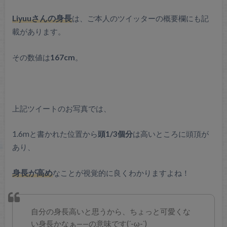
Liyuuさんの身長
は、ご本人のツイッターの概要欄にも記
載があります。
その数値は
167cm
。
上記ツイートのお写真では、
1.6mと書かれた位置から
頭1/3個分
は高いところに頭頂が
あり、
身長が高め
なことが視覚的に良くわかりますよね！
自分の身長高いと思うから、ちょっと可愛くな
い身長かなぁ——の意味です(´-ω-`)