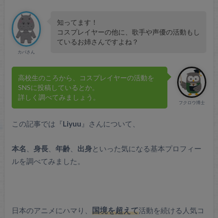
知ってます！
コスプレイヤーの他に、歌手や声優の活動もし
ているお姉さんですよね？
カバさん
高校生のころから、コスプレイヤーの活動を
SNSに投稿しているとか。
詳しく調べてみましょう。
フクロウ博士
この記事では『
Liyuu
』さんについて、
本名
、
身長
、
年齢
、
出身
といった気になる基本プロフィー
ルを調べてみました。
日本のアニメにハマり、
国境を超えて
活動を続ける人気コ