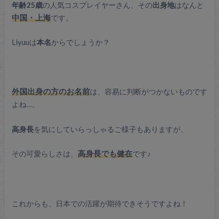
年齢25歳
の人気コスプレイヤーさん、その
出身地
はなんと
中国・上海
です。
Liyuuは
本名
からでしょうか？
外国出身の方のお名前
は、容易に判断がつかないものです
よね…。
高身長
を気にしていらっしゃるご様子もありますが、
その可愛らしさは、
高身長でも健在
です♪
これからも、日本での活躍が期待できそうですよね！