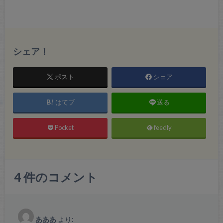
シェア！
ポスト
シェア
はてブ
送る
Pocket
feedly
4
件のコメント
あああ
より: