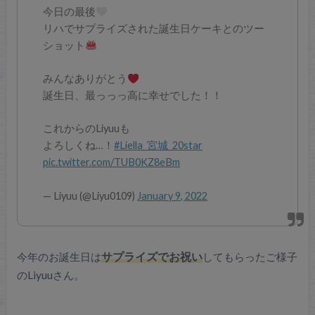
今日の最後
リハでサプライズされた誕生日ケーキとのツー
ショット
みんなありがとう
誕生日、最っっっ高に幸せでした！！
これからのLiyuuも
よろしくね…！
#Liella_宮城_20star
pic.twitter.com/TUB0KZ8eBm
— Liyuu (@Liyu0109)
January 9, 2022
今年のお誕生日は
サプライズでお祝い
してもらったご様子
のLiyuuさん。