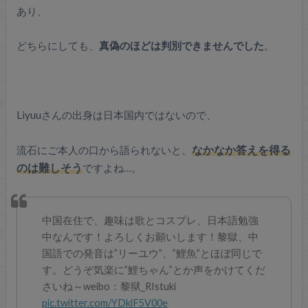
あり、
どちらにしても、
真偽のほどは判別できませんでした
。
Liyuuさんの出身は日本国内ではないので、
流石にご本人の口から語られないと、
なかなか答えを得る
のは難しそう
ですよね…。
中国在住で、趣味は歌とコスプレ、日本語勉強
中なんです！よろしくお願いします！黎獄、中
国語での発音は”リーユウ”、”鯉魚”とほぼ同じで
す。どうぞ気楽に”鯉ちゃん”とか声をかけてくだ
さいね～weibo：黎狱_RIstuki
pic.twitter.com/YDklF5V00e