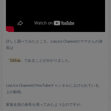
詳しく調べてみたところ、LiaLico Channelのママさんの身
長は
「
163㎝
」であることが分かりました。
LiaLIco ChannelのYouTubeチャンネルに上げられている、
上の動画。
家族全員の身長を測ってみたようなのですが、