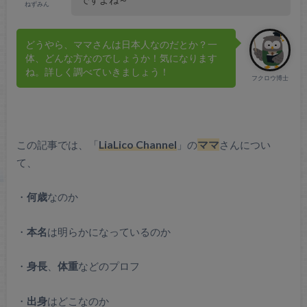
ねずみん
どうやら、ママさんは日本人なのだとか？一
体、どんな方なのでしょうか！気になります
ね。詳しく調べていきましょう！
フクロウ博士
この記事では、「
LiaLico Channel
」の
ママ
さんについ
て、
・
何歳
なのか
・
本名
は明らかになっているのか
・
身長
、
体重
などのプロフ
・
出身
はどこなのか