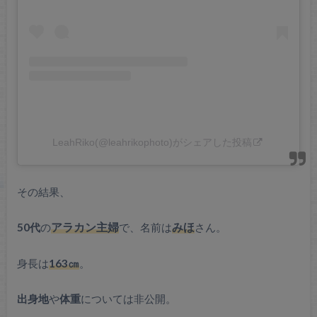
LeahRiko(@leahrikophoto)がシェアした投稿
その結果、
50代
の
アラカン主婦
で、名前は
みほ
さん。
身長は
163㎝
。
出身地
や
体重
については非公開。