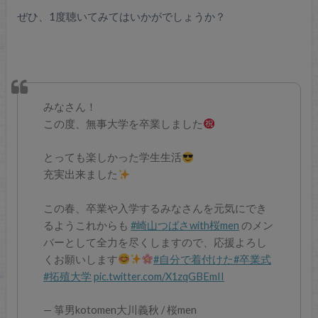
ぜひ、1度聴いてみてはいかがでしょうか？
みなさん！
この度、無事大学を卒業しました
とっても楽しかった学生生活
充実出来ました
この春、卒業や入学するみなさんを元気にでき
るようこれからも
#崎山つばさwith桜men
のメン
バーとして全力を尽くしますので、応援よろし
くお願いします
#自分で着付けた
#卒業式
#拓殖大学
pic.twitter.com/X1zqGBEmII
— 箏男kotomen大川義秋 / 桜men