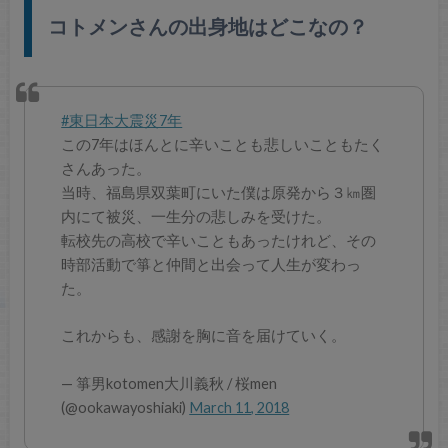
コトメンさんの出身地はどこなの？
#東日本大震災7年
この7年はほんとに辛いことも悲しいこともたく
さんあった。
当時、福島県双葉町にいた僕は原発から３㎞圏
内にて被災、一生分の悲しみを受けた。
転校先の高校で辛いこともあったけれど、その
時部活動で箏と仲間と出会って人生が変わっ
た。
これからも、感謝を胸に音を届けていく。
— 箏男kotomen大川義秋 / 桜men
(@ookawayoshiaki)
March 11, 2018