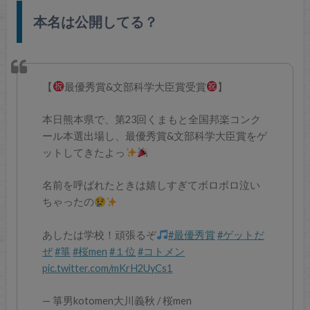
本名は公開してる？
【
最優秀賞&文部科学大臣賞受賞
】
本日熊本県で、第23回くまもと全国邦楽コンク
ール本選出場し、最優秀賞&文部科学大臣賞をゲ
ットしてきたよっ
名前を呼ばれたときは嬉しすぎてボロボロ泣い
ちゃったの
あしたは学校！頑張るぞ
#最優秀賞
#ゲットだ
ぜ
#箏
#桜men
#１位
#コトメン
pic.twitter.com/mKrH2UyCs1
— 箏男kotomen大川義秋 / 桜men