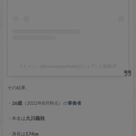
コトメン！(@ookawayoshiaki)がシェアした投稿
その結果、
・
26歳
（2022年8月時点）の
箏奏者
・本名は
大川義秋
・身長は
174㎝