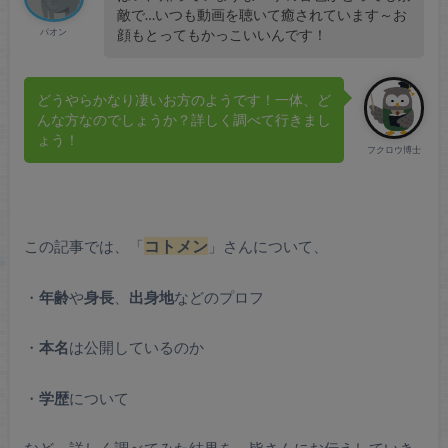
敵で…いつも動画を聴いて癒されています～お
パオン
顔もとってもかっこいいんです！
どうやらかなり凄いお方のようです！一体、ど
んな方なのでしょうか？詳しく調べて行きまし
ょう！
フクロウ博士
この記事では、「
コトメン
」さんについて、
・
年齢
や
身長
、
出身地
などのプロフ
・
本名
は公開しているのか
・
学歴
について